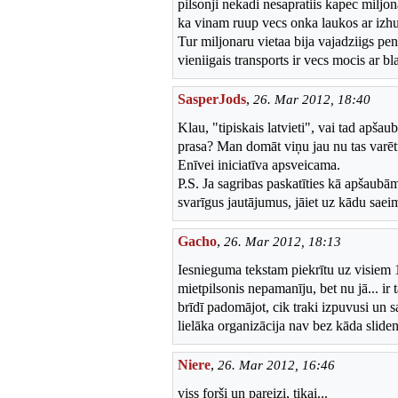
pilsonji nekadi nesapratiis kapec miljonaa
ka vinam ruup vecs onka laukos ar izhu, 
Tur miljonaru vietaa bija vajadziigs pe
vieniigais transports ir vecs mocis ar bla
SasperJods
,
26. Mar 2012, 18:40
Klau, "tipiskais latvieti", vai tad apšau
prasa? Man domāt viņu jau nu tas varētu
Enīvei iniciatīva apsveicama.
P.S. Ja sagribas paskatīties kā apšaubām
svarīgus jautājumus, jāiet uz kādu saeim
Gacho
,
26. Mar 2012, 18:13
Iesnieguma tekstam piekrītu uz visiem 1
mietpilsonis nepamanīju, bet nu jā... ir 
brīdī padomājot, cik traki izpuvusi un s
lielāka organizācija nav bez kāda sliden
Niere
,
26. Mar 2012, 16:46
viss forši un pareizi, tikai...