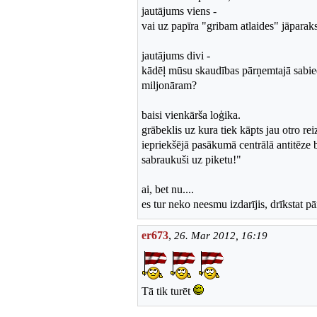
jautājums viens -
vai uz papīra "gribam atlaides" jāparak
jautājums divi -
kādēļ mūsu skaudības pārņemtajā sabiedr
miljonāram?
baisi vienkārša loģika.
grābeklis uz kura tiek kāpts jau otro reiz
iepriekšējā pasākumā centrālā antitēze b
sabraukuši uz piketu!"
ai, bet nu....
es tur neko neesmu izdarījis, drīkstat pā
er673
,
26. Mar 2012, 16:19
Tā tik turēt