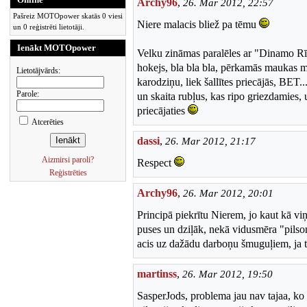
Archy96
,
26. Mar 2012, 22:57
Pašreiz MOTOpower skatās 0 viesi
Niere malacis bliež pa tēmu
un 0 reģistrēti lietotāji.
Ienākt MOTOpower
Velku zināmas paralēles ar "Dinamo Rīga"
hokejs, bla bla bla, pērkamās maukas mū
Lietotājvārds:
karodziņu, liek šallītes priecājās, BET...
Parole:
un skaita rubļus, kas ripo griezdamies, u
priecājaties
Atcerēties
dassi
,
26. Mar 2012, 21:17
Aizmirsi paroli?
Respect
Reģistrēties
Archy96
,
26. Mar 2012, 20:01
Principā piekrītu Nierem, jo kaut kā viņ
puses un dziļāk, nekā vidusmēra "pilson
acis uz dažādu darboņu šmuguļiem, ja t
martinss
,
26. Mar 2012, 19:50
SasperJods, problema jau nav tajaa, ko v