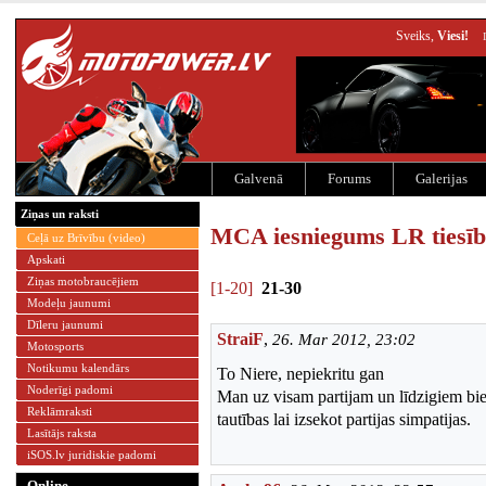
Sveiks,
Viesi!
Galvenā
Forums
Galerijas
Ziņas un raksti
MCA iesniegums LR tiesī
Ceļā uz Brīvību (video)
Apskati
Ziņas motobraucējiem
[1-20]
21-30
Modeļu jaunumi
Dīleru jaunumi
StraiF
,
26. Mar 2012, 23:02
Motosports
Notikumu kalendārs
To Niere, nepiekritu gan
Noderīgi padomi
Man uz visam partijam un līdzigiem bie
Reklāmraksti
tautības lai izsekot partijas simpatijas.
Lasītājs raksta
iSOS.lv juridiskie padomi
Online