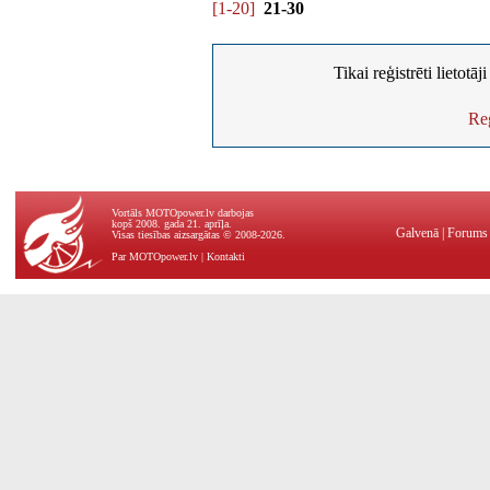
[1-20]
21-30
Tikai reģistrēti lietotā
Reģ
Vortāls MOTOpower.lv darbojas
kopš 2008. gada 21. aprīļa.
Galvenā
|
Forums
Visas tiesības aizsargātas © 2008-2026.
Par MOTOpower.lv
|
Kontakti