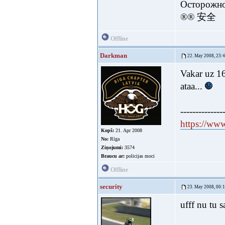
Осторожно
®® 安全
Offline
Darkman
22. May 2008, 23:
Vakar uz 160
ataa...
--------------
https://ww
Kopš:
21. Apr 2008
No:
Rīga
Ziņojumi:
3574
Braucu ar:
policijas moci
Offline
security
23. May 2008, 00:
ufff nu tu 