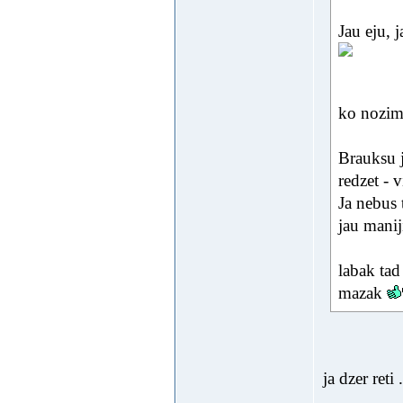
Jau eju, j
ko nozime
Brauksu j
redzet - 
Ja nebus 
jau maniji
labak tad
mazak
ja dzer ret