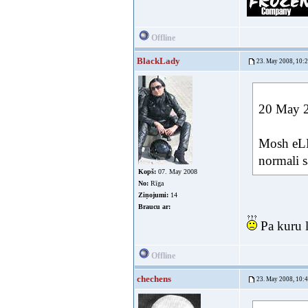
Offline
BlackLady
23. May 2008, 10:
20 May 2
Mosh eLBi
normali s
Kopš:
07. May 2008
No:
Rīga
Ziņojumi:
14
Braucu ar:
Pa kuru l
Offline
chechens
23. May 2008, 10: