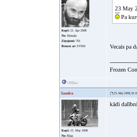
23 May 2
Pa kuru
Kopš:
21. Apr 2008
No:
Jūrmala
Ziņojumi:
761
Vecais pa d
Braucu ar:
SV650
--------------
Frozen Co
Offline
Sandra
25. May 2008, 01:
kādi dalībn
Kopš:
15. May 2008
No:
Rīga