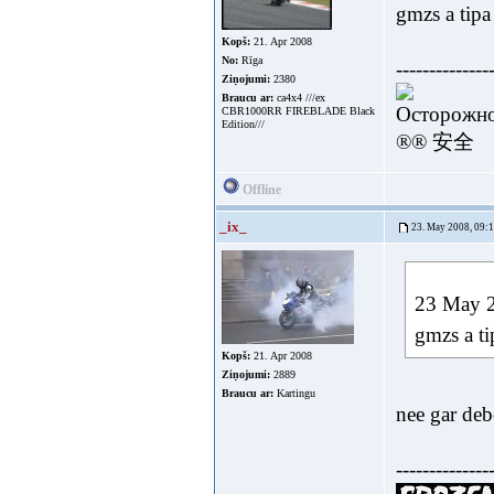
gmzs a tipa
Kopš:
21. Apr 2008
No:
Rīga
--------------
Ziņojumi:
2380
Braucu ar:
ca4x4 ///ex
Осторожно
CBR1000RR FIREBLADE Black
Edition///
®® 安全
Offline
_ix_
23. May 2008, 09:
23 May 20
gmzs a ti
Kopš:
21. Apr 2008
Ziņojumi:
2889
Braucu ar:
Kartingu
nee gar de
--------------