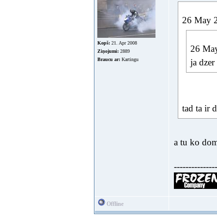
26 May 20
Kopš:
21. Apr 2008
26 May
Ziņojumi:
2889
Braucu ar:
Kartingu
ja dzer
tad ta ir
a tu ko do
--------------
Offline