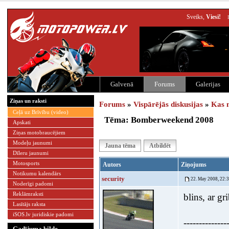
Sveiks,
Viesi!
Galvenā
Forums
Galerijas
Ziņas un raksti
Forums
»
Vispārējās diskusijas
»
Kas 
Ceļā uz Brīvību (video)
Tēma: Bomberweekend 2008
Apskati
Ziņas motobraucējiem
Modeļu jaunumi
Jauna tēma
Atbildēt
Dīleru jaunumi
Motosports
Autors
Ziņojums
Notikumu kalendārs
security
22. May 2008, 22:
Noderīgi padomi
Reklāmraksti
blins, ar gr
Lasītājs raksta
iSOS.lv juridiskie padomi
--------------
Gadījuma bilde