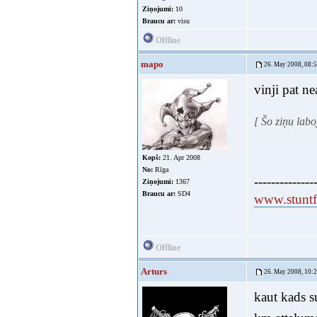
Ziņojumi:
10
Braucu ar:
visu
Offline
mapo
26. May 2008, 08:
vinji pat ne
[ Šo ziņu lab
Kopš:
21. Apr 2008
No:
Rīga
--------------
Ziņojumi:
1367
Braucu ar:
SD4
www.stuntfi
Offline
Arturs
26. May 2008, 10:
kaut kads 