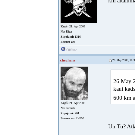
km attalu
Kopš:
21. Apr 2008
No:
Rīga
Ziņojumi:
1316
Braucu ar:
Offline
chechens
26. May 2008, 10:
26 May 20
kaut kad
600 km a
Kopš:
21. Apr 2008
No:
Jūrmala
Ziņojumi:
761
Braucu ar:
SV650
Un Tu? Atka