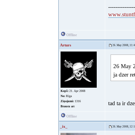
--------------
www.stuntfi
Offline
Arturs
26. May 2008, 11:
26 May 2
ja dzer r
Kopš:
21. Apr 2008
No:
Rīga
Ziņojumi:
1316
tad ta ir d
Braucu ar:
Offline
_ix_
26. May 2008, 12: