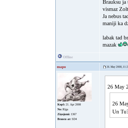
Brauksu ja 
vismaz Zol
Ja nebus ta
maniji ka dz
labak tad b
mazak
Offline
mapo
26. May 2008, 11:
26 May 20
26 May
Kopš:
21. Apr 2008
No:
Rīga
Un Tu? 
Ziņojumi:
1367
Braucu ar:
SD4