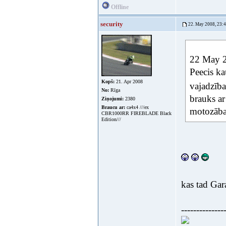
Offline
security
22. May 2008, 23:
22 May 2
Peecis ka
Kopš:
21. Apr 2008
vajadzīb
No:
Rīga
brauks ar
Ziņojumi:
2380
Braucu ar:
ca4x4 ///ex
motozāba
CBR1000RR FIREBLADE Black
Edition///
kas tad Gara
--------------