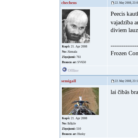
chechens
22. May 2008, 23:
Peecis kaut
vajadzība 
diviem lauz
--------------
Kopš:
21. Apr 2008
No:
Jūrmala
Frozen Co
Ziņojumi:
761
Braucu ar:
SV650
Offline
semigall
22. May 2008, 23:
lai čibās b
Kopš:
21. Apr 2008
No:
Ikšķile
Ziņojumi:
510
Braucu ar:
Husky