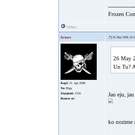
--------------
Frozen Co
Offline
Arturs
26. May 2008, 10:
26 May 2
Un Tu? At
Kopš:
21. Apr 2008
No:
Rīga
Jau eju, jau
Ziņojumi:
1316
Braucu ar:
ko nozime a