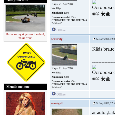
Kopš:
21. Apr 2008
Осторожно
No:
Rīga
®® 安全
Ziņojumi:
2380
Braucu ar:
ca4x4 ///ex
CBR1000RR FIREBLADE Black
Edition///
Offline
Durka racing 4. posms Kandavā,
26.07.2008
security
22. May 2008, 22:
Kāds brauc 
--------------
Kopš:
21. Apr 2008
Осторожно
No:
Rīga
Ziņojumi:
2380
®® 安全
Braucu ar:
ca4x4 ///ex
CBR1000RR FIREBLADE Black
Mēneša meitene
Edition///
Offline
semigall
22. May 2008, 22:
ar auto ,la