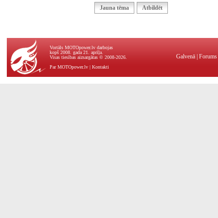
Jauna tēma
Atbildēt
Vortāls MOTOpower.lv darbojas
kopš 2008. gada 21. aprīļa.
Galvenā
|
Forums
Visas tiesības aizsargātas © 2008-2026.
Par MOTOpower.lv
|
Kontakti