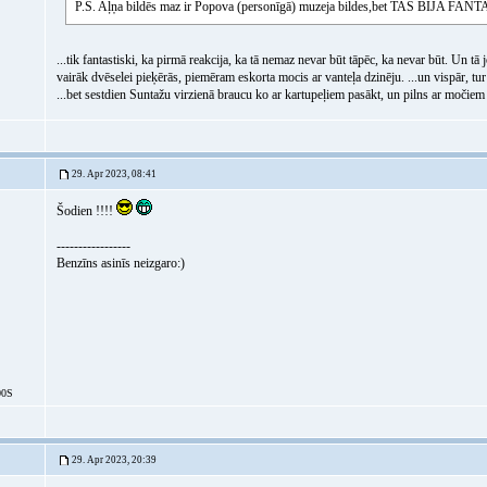
P.S. Aļņa bildēs maz ir Popova (personīgā) muzeja bildes,bet TAS BIJA FAN
...tik fantastiski, ka pirmā reakcija, ka tā nemaz nevar būt tāpēc, ka nevar būt. Un t
vairāk dvēselei pieķērās, piemēram eskorta mocis ar vanteļa dzinēju. ...un vispār, tur
...bet sestdien Suntažu virzienā braucu ko ar kartupeļiem pasākt, un pilns ar močiem 
29. Apr 2023, 08:41
Šodien !!!!
-----------------
Benzīns asinīs neizgaro:)
0S
29. Apr 2023, 20:39