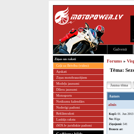
Galvenā
Ziņas un raksti
Forums
»
Vis
Ceļā uz Brīvību (video)
Tēma: Sez
Apskati
Ziņas motobraucējiem
Modeļu jaunumi
Jauna tēma
Dīleru jaunumi
Motosports
Autors
Notikumu kalendārs
alnis
Noderīgi padomi
Reklāmraksti
Kopš:
01. Jun 2013
No:
Rīga
Lasītājs raksta
Ziņojumi:
541
iSOS.lv juridiskie padomi
Braucu ar:
Gadījuma bilde