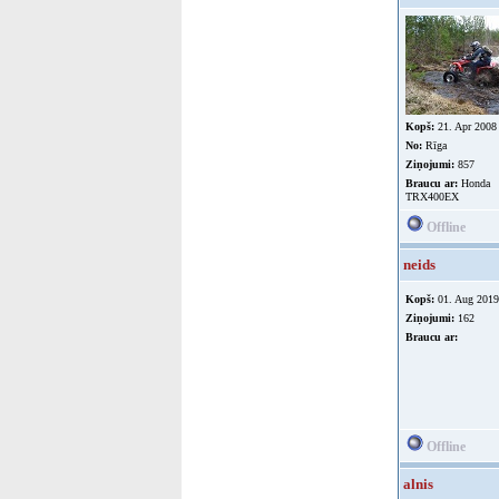
Kopš:
21. Apr 2008
No:
Rīga
Ziņojumi:
857
Braucu ar:
Honda
TRX400EX
Offline
neids
Kopš:
01. Aug 2019
Ziņojumi:
162
Braucu ar:
Offline
alnis