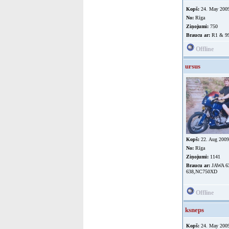
Kopš:
24. May 200
No:
Rīga
Ziņojumi:
750
Braucu ar:
R1 & 99
Offline
ursus
Kopš:
22. Aug 2009
No:
Rīga
Ziņojumi:
1141
Braucu ar:
JAWA 6
638,NC750XD
Offline
ksneps
Kopš:
24. May 200