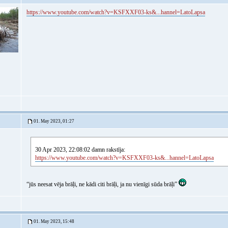
https://www.youtube.com/watch?v=KSFXXF03-ks&...hannel=LatoLapsa
01. May 2023, 01:27
30 Apr 2023, 22:08:02 damn rakstīja:
https://www.youtube.com/watch?v=KSFXXF03-ks&...hannel=LatoLapsa
“jūs neesat vēja brāļi, ne kādi citi brāļi, ja nu vienīgi sūda brāļi”
01. May 2023, 15:48