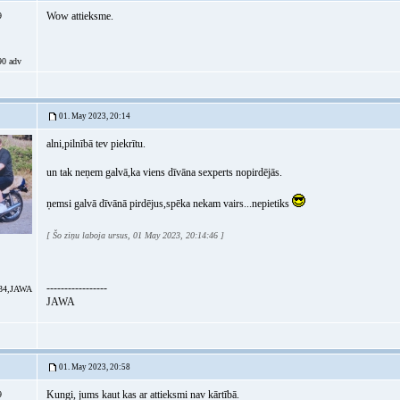
Wow attieksme.
9
0 adv
01. May 2023, 20:14
alni,pilnībā tev piekrītu.
un tak neņem galvā,ka viens dīvāna sexperts nopirdējās.
ņemsi galvā dīvānā pirdējus,spēka nekam vairs...nepietiks
[ Šo ziņu laboja ursus, 01 May 2023, 20:14:46 ]
-----------------
34,JAWA
JAWA
01. May 2023, 20:58
Kungi, jums kaut kas ar attieksmi nav kārtībā.
9