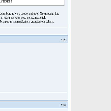
TASTISKI !
ā jocīgi būtu to visu provēt nokopēt. Noknipsēju, kas
 ar vienu apskates reizi nemaz nepietiek.
bija pat uz vismazākajiem grantētajiem ceļiem...
#862
#863