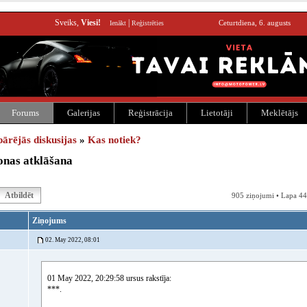
Sveiks,
Viesi!
|
Ceturtdiena, 6. augusts
Ienākt
Reģistrēties
Forums
Galerijas
Reģistrācija
Lietotāji
Meklētājs
pārējās diskusijas
»
Kas notiek?
onas atklāšana
Atbildēt
905 ziņojumi • Lapa 44
Ziņojums
02. May 2022, 08:01
01 May 2022, 20:29:58 ursus rakstīja:
***.