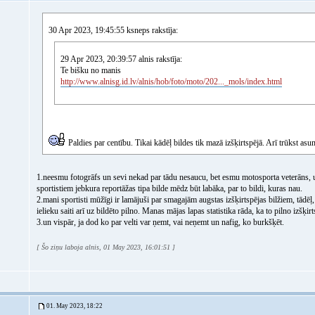
30 Apr 2023, 19:45:55 ksneps rakstīja:
29 Apr 2023, 20:39:57 alnis rakstīja:
Te bišku no manis
http://www.alnisg.id.lv/alnis/hob/foto/moto/202..._mols/index.html
Paldies par centību. Tikai kādēļ bildes tik mazā izšķirtspējā. Arī trūkst asu
1.neesmu fotogrāfs un sevi nekad par tādu nesaucu, bet esmu motosporta veterāns, un
sportistiem jebkura reportāžas tipa bilde mēdz būt labāka, par to bildi, kuras nau.
2.mani sportisti mūžīgi ir lamājuši par smagajām augstas izšķirtspējas bilžiem, tādēļ,
ielieku saiti arī uz bildēto pilno. Manas mājas lapas statistika rāda, ka to pilno izšķi
3.un vispār, ja dod ko par velti var ņemt, vai neņemt un nafig, ko burkšķēt.
[ Šo ziņu laboja alnis, 01 May 2023, 16:01:51 ]
01. May 2023, 18:22