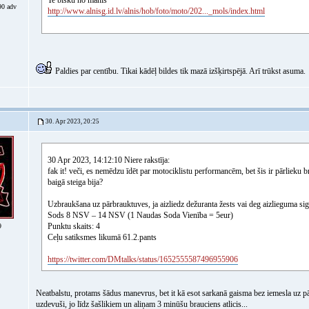
Te bišku no manis
0 adv
http://www.alnisg.id.lv/alnis/hob/foto/moto/202..._mols/index.html
Paldies par centību. Tikai kādēļ bildes tik mazā izšķirtspējā. Arī trūkst asuma.
30. Apr 2023, 20:25
30 Apr 2023, 14:12:10 Niere rakstīja:
fak it! veči, es nemēdzu īdēt par motociklistu performancēm, bet šis ir pārlieku br
baigā steiga bija?
Uzbraukšana uz pārbrauktuves, ja aizliedz dežuranta žests vai deg aizlieguma si
Sods 8 NSV – 14 NSV (1 Naudas Soda Vienība = 5eur)
Punktu skaits: 4
9
Ceļu satiksmes likumā 61.2.pants
https://twitter.com/DMtalks/status/1652555587496955906
Neatbalstu, protams šādus manevrus, bet it kā esot sarkanā gaisma bez iemesla uz p
uzdevuši, jo līdz šašlikiem un aliņam 3 minūšu brauciens atlicis...