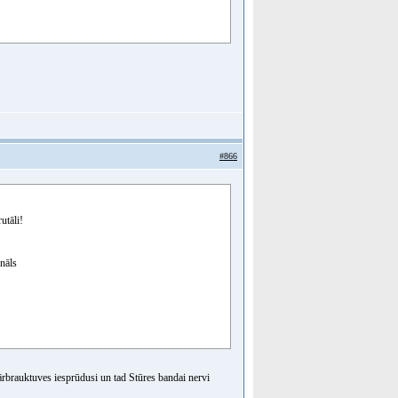
#866
utāli!
gnāls
ārbrauktuves iesprūdusi un tad Stūres bandai nervi