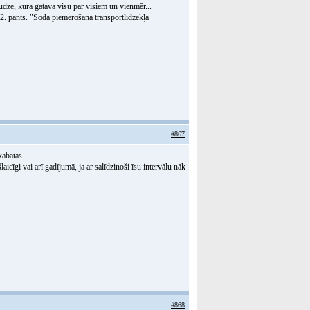
dze, kura gatava visu par visiem un vienmēr...
62. pants. "Soda piemērošana transportlīdzekļa
#867
kabatas.
laicīgi vai arī gadījumā, ja ar salīdzinoši īsu intervālu nāk
#868