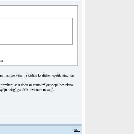
ma.
 man pie kājas, ja kādam kvalitāte nepatīk, zinu, ka
 pirmkārt, saiti dodu uz zemo izšķirtspēju, bet tekstā
rtspēju nafig', gandrīz nevienam nevaig'.
#871