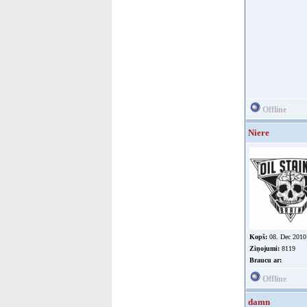
Offline
Niere
Kopš:
08. Dec 2010
Ziņojumi:
8119
Braucu ar:
Offline
damn