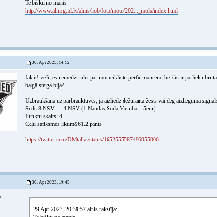
Te bišku no manis
http://www.alnisg.id.lv/alnis/hob/foto/moto/202..._mols/index.html
30. Apr 2023, 14:12
fak it! veči, es nemēdzu īdēt par motociklistu performancēm, bet šis ir pārlieku brutāl
baigā steiga bija?
Uzbraukšana uz pārbrauktuves, ja aizliedz dežuranta žests vai deg aizlieguma signāl
Sods 8 NSV – 14 NSV (1 Naudas Soda Vienība = 5eur)
Punktu skaits: 4
Ceļu satiksmes likumā 61.2.pants
https://twitter.com/DMtalks/status/1652555587496955906
30. Apr 2023, 19:45
9
29 Apr 2023, 20:39:57 alnis rakstīja: