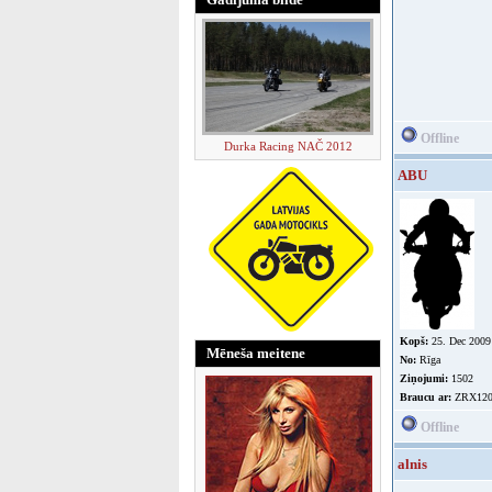
Offline
Durka Racing NAČ 2012
ABU
Kopš:
25. Dec 2009
Mēneša meitene
No:
Rīga
Ziņojumi:
1502
Braucu ar:
ZRX120
Offline
alnis