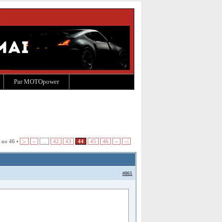
Par MOTOpower
 no 46 •
|«
«
...
42
43
44
45
46
»
»|
#861