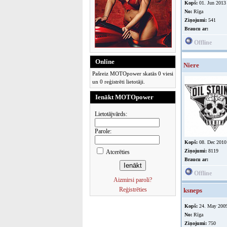
Kopš:
01. Jun 2013
No:
Rīga
Ziņojumi:
541
Braucu ar:
Offline
Online
Niere
Pašreiz MOTOpower skatās 0 viesi
un 0 reģistrēti lietotāji.
Ienākt MOTOpower
Lietotājvārds:
Parole:
Kopš:
08. Dec 2010
Ziņojumi:
8119
Atcerēties
Braucu ar:
Offline
Aizmirsi paroli?
Reģistrēties
ksneps
Kopš:
24. May 200
No:
Rīga
Ziņojumi:
750