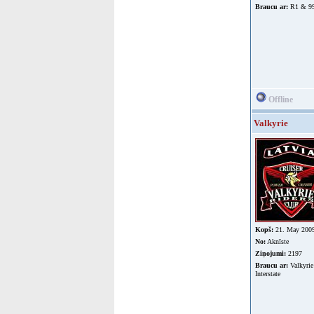
Braucu ar:
R1 & 99
Offline
Valkyrie
Kopš:
21. May 200
No:
Aknīste
Ziņojumi:
2197
Braucu ar:
Valkyrie
Interstate