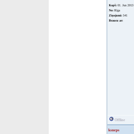
Kopš:
01. Jun 2013
No:
Rīga
Ziņojumi:
541
Braucu ar:
Offline
ksneps