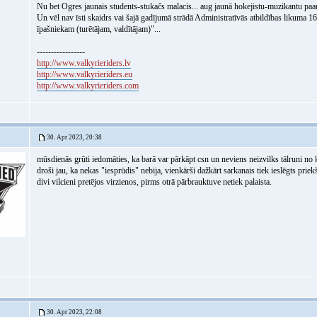
Nu bet Ogres jaunais students-stukačs malacis... aug jaunā hokejistu-muzikantu paau
Un vēl nav īsti skaidrs vai šajā gadījumā strādā Administratīvās atbildības likuma 1
īpašniekam (turētājam, valdītājam)"...
-----------------
http://www.valkyrieriders.lv
http://www.valkyrieriders.eu
http://www.valkyrieriders.com
30. Apr 2023, 20:38
mūsdienās grūti iedomāties, ka barā var pārkāpt csn un neviens neizvilks tālruni no 
droši jau, ka nekas "iesprūdis" nebija, vienkārši dažkārt sarkanais tiek ieslēgts priekš
divi vilcieni pretējos virzienos, pirms otrā pārbrauktuve netiek palaista.
30. Apr 2023, 22:08