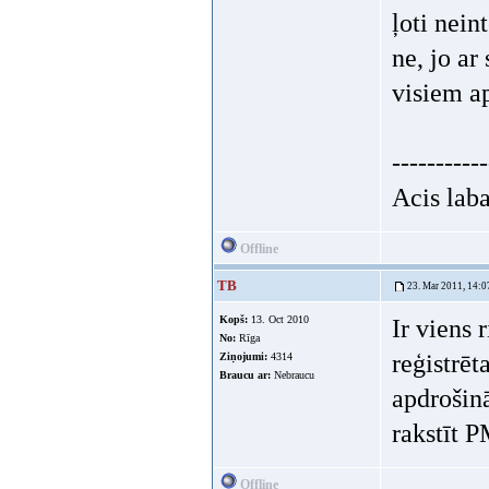
ļoti nein
ne, jo ar
visiem ap
-----------
Acis laba
Offline
TB
23. Mar 2011, 14:0
Kopš:
13. Oct 2010
Ir viens 
No:
Rīga
reģistrēt
Ziņojumi:
4314
Braucu ar:
Nebraucu
apdrošinā
rakstīt 
Offline