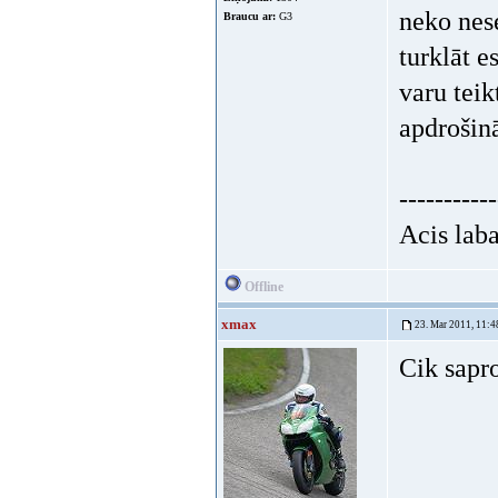
neko nes
Braucu ar:
G3
turklāt e
varu tei
apdrošin
-----------
Acis laba
Offline
xmax
23. Mar 2011, 11:4
Cik sapro