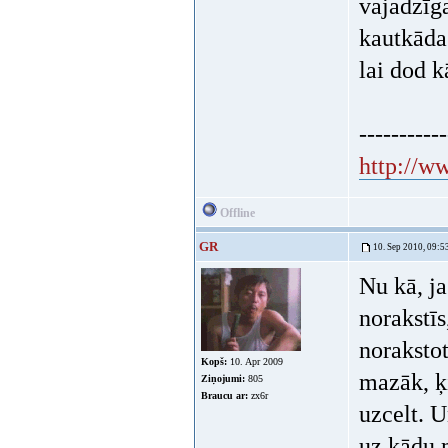
vajadzīg
kautkādas
lai dod 
-----------
http://w
Offline
GR
10. Sep 2010, 09:5
Nu kā, ja
norakstīs
norakstot
Kopš:
10. Apr 2009
mazāk, ķi
Ziņojumi:
805
Braucu ar:
zx6r
uzcelt. 
uz kādu m