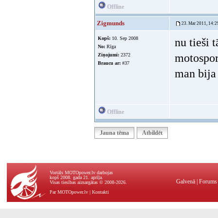
Offline
Zigmunds
23. Mar 2011, 14:2
Kopš:
10. Sep 2008
nu tieši 
No:
Rīga
motospor
Ziņojumi:
2372
Braucu ar:
#37
man bija 
Offline
Jauna tēma
Atbildēt
Vortāls MOTOpower.lv darbojas
kopš 2008. gada 21. aprīļa.
Galvenā
|
Forums
Visas tiesības aizsargātas © 2008-2026.
Par MOTOpower.lv
|
Kontakti