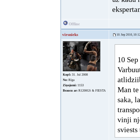
ekspert
Offline
virsnieks
10. Sep 2010, 10:1
10 Sep 
Varbuut
Kopš:
31. Jul 2008
atlidzi
No:
Rīga
Ziņojumi:
1153
Man te 
Braucu ar:
R1200GS & FIESTA
saka, l
transpo
vinji n
sviests