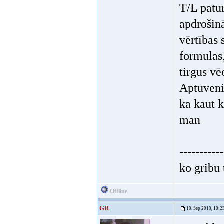
T/L patu
apdrošinā
vērtības
formulas,
tirgus vē
Aptuveni 
ka kaut k
man
-----------
ko gribu 
Offline
GR
10. Sep 2010, 10:2