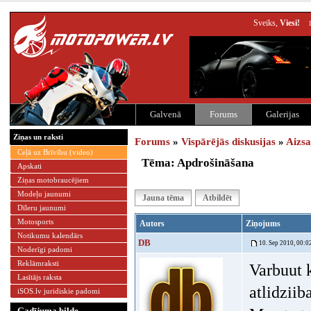
Sveiks,
Viesi!
Galvenā
Forums
Galerijas
Ziņas un raksti
Forums
»
Vispārējās diskusijas
»
Aizsa
Ceļā uz Brīvību (video)
Tēma: Apdrošināšana
Apskati
Ziņas motobraucējiem
Modeļu jaunumi
Jauna tēma
Atbildēt
Dīleru jaunumi
Motosports
Autors
Ziņojums
Notikumu kalendārs
DB
10. Sep 2010, 00:0
Noderīgi padomi
Reklāmraksti
Varbuut k
Lasītājs raksta
atlidzii
iSOS.lv juridiskie padomi
Gadījuma bilde