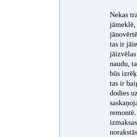
Nekas tr
jāmeklē, 
jānovērt
tas ir jā
jāizvēlas
naudu, ta
būs izrēķ
tas ir ba
dodies uz
saskaņoja
remontē.
izmaksas
norakstās