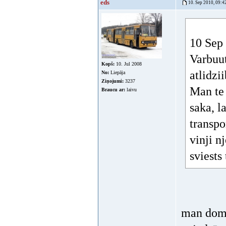
eds
10. Sep 2010, 09:4
10 Sep 
Varbuut
Kopš:
10. Jul 2008
atlidzi
No:
Liepāja
Ziņojumi:
3237
Man te 
Braucu ar:
laivu
saka, l
transpo
vinji n
sviests
man domāt