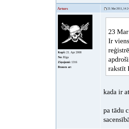
Arturs
23. Mar 2011, 14:2
23 Mar 
Ir vien
reģistr
Kopš:
21. Apr 2008
No:
Rīga
apdroši
Ziņojumi:
1316
rakstī
Braucu ar:
kada ir 
pa tādu c
sacensīb