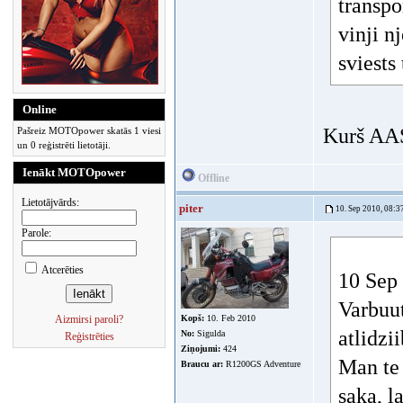
transpo
vinji n
sviests
Online
Kurš AAS 
Pašreiz MOTOpower skatās 1 viesi
un 0 reģistrēti lietotāji.
Ienākt MOTOpower
Offline
Lietotājvārds:
piter
10. Sep 2010, 08:3
Parole:
Atcerēties
10 Sep 
Varbuut
Aizmirsi paroli?
Kopš:
10. Feb 2010
atlidzi
No:
Sigulda
Reģistrēties
Ziņojumi:
424
Man te 
Braucu ar:
R1200GS Adventure
saka, l