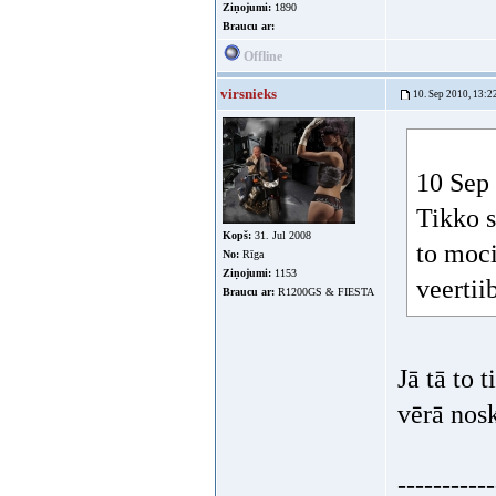
Ziņojumi:
1890
Braucu ar:
Offline
virsnieks
10. Sep 2010, 13:2
10 Sep 
Tikko s
Kopš:
31. Jul 2008
to moci
No:
Rīga
Ziņojumi:
1153
veertii
Braucu ar:
R1200GS & FIESTA
Jā tā to 
vērā nosk
-----------