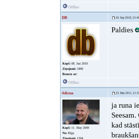
Offline
DB
10. Sep 2010, 13:4
Paldies
Kopš:
08. Jun 2010
Ziņojumi:
1890
Braucu ar:
Offline
4diena
23. Mar 2011, 11:3
ja runa i
Seesam. 
kad stās
Kopš:
11. May 2009
braukšanu
No:
Rīga
Ziņojumi:
1304