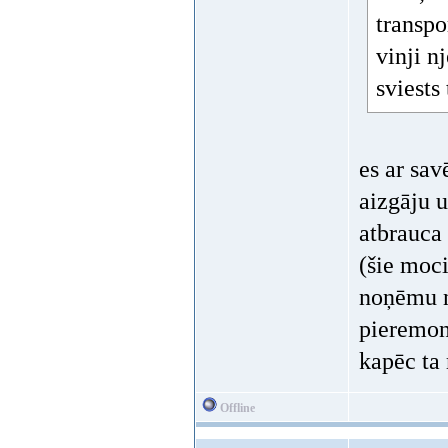
transpo
vinji n
sviests
es ar sav
aizgāju 
atbrauca 
(šie moc
noņēmu n
pieremont
kapēc ta 
Offline