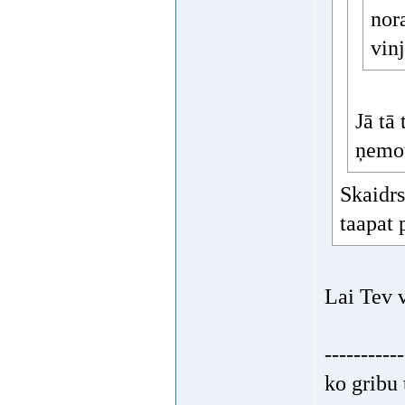
nora
vinj
Jā tā
ņemot
Skaidrs
taapat 
Lai Tev 
-----------
ko gribu 