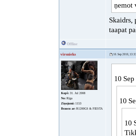
ņemot v
Skaidrs, 
taapat pa
Offline
virsnieks
10. Sep 2010, 13:3
10 Sep 
Kopš:
31. Jul 2008
No:
Rīga
10 Se
Ziņojumi:
1153
Braucu ar:
R1200GS & FIESTA
10 
Tik