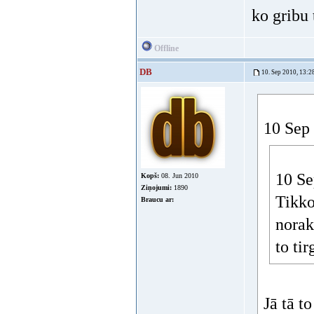
ko gribu 
Offline
DB
10. Sep 2010, 13:2
10 Sep 
10 Se
Kopš:
08. Jun 2010
Ziņojumi:
1890
Tikko
Braucu ar:
norak
to tir
Jā tā t