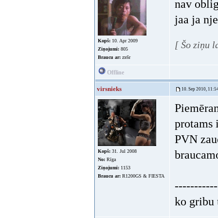
nav oblig
jaa ja nj
Kopš:
10. Apr 2009
[ Šo ziņu 
Ziņojumi:
805
Braucu ar:
zx6r
Offline
virsnieks
10. Sep 2010, 11:5
Piemēram
protams i
PVN zaudē
Kopš:
31. Jul 2008
braucamo
No:
Rīga
Ziņojumi:
1153
Braucu ar:
R1200GS & FIESTA
-----------
ko gribu 