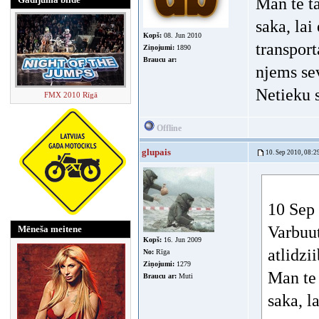
Man te ta
saka, lai
Kopš:
08. Jun 2010
transport
Ziņojumi:
1890
Braucu ar:
njems sev
Netieku 
FMX 2010 Rīgā
Offline
glupais
10. Sep 2010, 08:2
10 Sep 
Varbuut
Mēneša meitene
Kopš:
16. Jun 2009
atlidzi
No:
Rīga
Ziņojumi:
1279
Man te 
Braucu ar:
Muti
saka, l