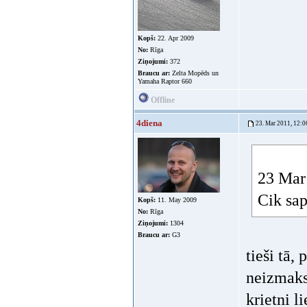
Kopš:
22. Apr 2009
No:
Rīga
Ziņojumi:
372
Braucu ar:
Zelta Mopēds un
Yamaha Raptor 660
Offline
4diena
23. Mar 2011, 12:0
23 Mar 
Cik sap
Kopš:
11. May 2009
No:
Rīga
Ziņojumi:
1304
Braucu ar:
G3
tieši tā,
neizmaksā
krietni l