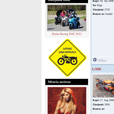
Kopš:
18. Jun 2008
No:
Rīga
Ziņojumi:
3720
Braucu ar:
Suzuki
Durka Racing NAČ 2012
Offline
LODE
Mēneša meitene
Kopš:
27. Aug 2008
Ziņojumi:
2050
Braucu ar: