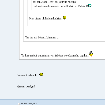
08 Jan 2009, 13:44:02 jautruls rakstīja:
Ja kaads mani savaaktu...es arii laistu uz Baldoni!
Nav vietas tik lieliem kadriem
Taa jau arii liekas...klusums....
Tu kaa uzdevi jautaajumu-visi izliekas neredzam sho topiku...
Varu arii nebraukt...
-----------------
фиксы смайди!
08. Jan 2009, 16:11