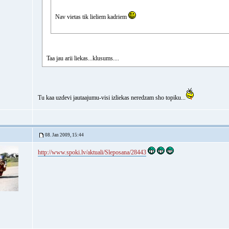
Nav vietas tik lieliem kadriem
Taa jau arii liekas...klusums....
Tu kaa uzdevi jautaajumu-visi izliekas neredzam sho topiku...
08. Jan 2009, 15:44
http://www.spoki.lv/aktuali/Sleposana/28443