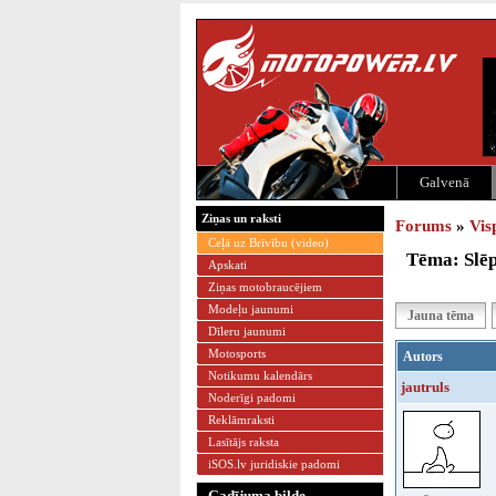
Galvenā
Ziņas un raksti
Forums
»
Vis
Ceļā uz Brīvību (video)
Tēma: Slēp
Apskati
Ziņas motobraucējiem
Modeļu jaunumi
Jauna tēma
Dīleru jaunumi
Motosports
Autors
Notikumu kalendārs
jautruls
Noderīgi padomi
Reklāmraksti
Lasītājs raksta
iSOS.lv juridiskie padomi
Gadījuma bilde