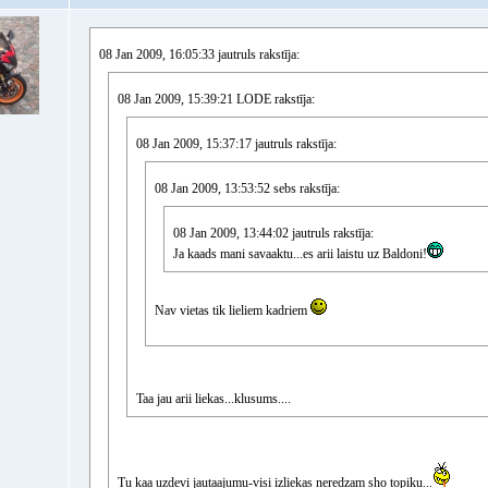
08 Jan 2009, 16:05:33 jautruls rakstīja:
08 Jan 2009, 15:39:21 LODE rakstīja:
08 Jan 2009, 15:37:17 jautruls rakstīja:
08 Jan 2009, 13:53:52 sebs rakstīja:
08 Jan 2009, 13:44:02 jautruls rakstīja:
Ja kaads mani savaaktu...es arii laistu uz Baldoni!
Nav vietas tik lieliem kadriem
Taa jau arii liekas...klusums....
Tu kaa uzdevi jautaajumu-visi izliekas neredzam sho topiku...