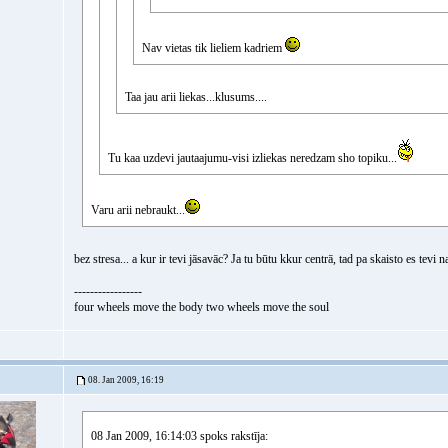
Nav vietas tik lieliem kadriem
Taa jau arii liekas...klusums....
Tu kaa uzdevi jautaajumu-visi izliekas neredzam sho topiku...
Varu arii nebraukt...
bez stresa... a kur ir tevi jāsavāc? Ja tu būtu kkur centrā, tad pa skaisto es tev
-----------------
four wheels move the body two wheels move the soul
08. Jan 2009, 16:19
08 Jan 2009, 16:14:03 spoks rakstīja: