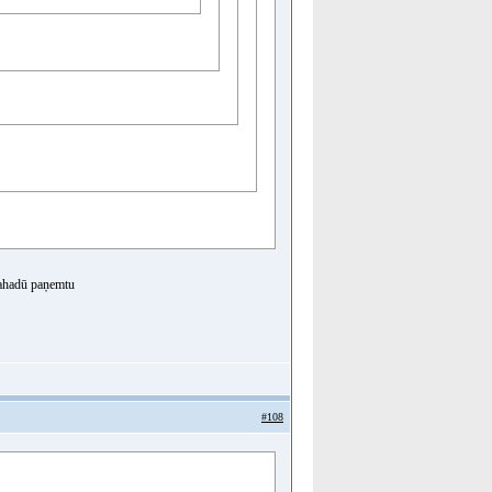
i nahadū paņemtu
#108