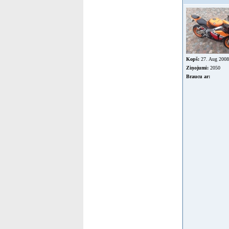
Kopš:
27. Aug 2008
Ziņojumi:
2050
Braucu ar: