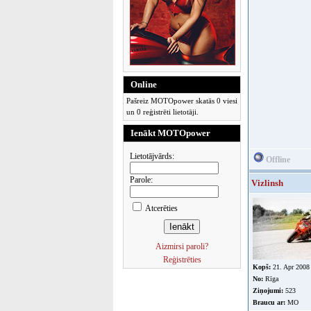
Online
Pašreiz MOTOpower skatās 0 viesi
un 0 reģistrēti lietotāji.
Ienākt MOTOpower
Lietotājvārds:
Offline
Parole:
Vizlinsh
Atcerēties
Aizmirsi paroli?
Reģistrēties
Kopš:
21. Apr 2008
No:
Rīga
Ziņojumi:
523
Braucu ar:
MO