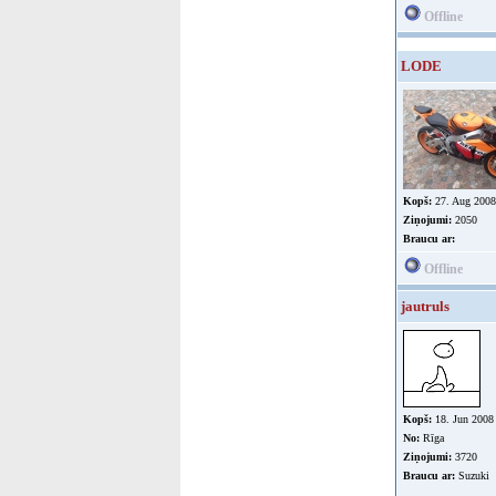
Offline
LODE
Kopš:
27. Aug 2008
Ziņojumi:
2050
Braucu ar:
Offline
jautruls
Kopš:
18. Jun 2008
No:
Rīga
Ziņojumi:
3720
Braucu ar:
Suzuki