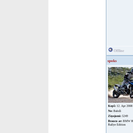
Offline
spoks
Kopš:
12. Apr 2008
No:
Baloži
Ziņojumi:
5249
Braucu ar:
BMW R
Rallye Edition