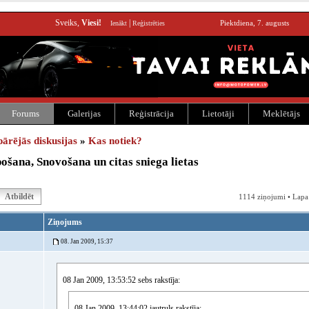
Sveiks,
Viesi!
|
Piektdiena, 7. augusts
Ienākt
Reģistrēties
Forums
Galerijas
Reģistrācija
Lietotāji
Meklētājs
pārējās diskusijas
»
Kas notiek?
ošana, Snovošana un citas sniega lietas
Atbildēt
1114 ziņojumi • Lapa
Ziņojums
08. Jan 2009, 15:37
08 Jan 2009, 13:53:52 sebs rakstīja:
08 Jan 2009, 13:44:02 jautruls rakstīja: