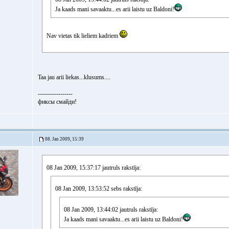
Ja kaads mani savaaktu...es arii laistu uz Baldoni!
Nav vietas tik lieliem kadriem
Taa jau arii liekas...klusums....
-----------------
фиксы смайди!
08. Jan 2009, 15:39
08 Jan 2009, 15:37:17 jautruls rakstīja:
08 Jan 2009, 13:53:52 sebs rakstīja:
08 Jan 2009, 13:44:02 jautruls rakstīja:
Ja kaads mani savaaktu...es arii laistu uz Baldoni!