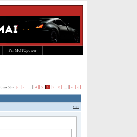
Par MOTOpower
 6 no 56 •
|«
«
...
4
5
6
7
8
...
»
»|
#101