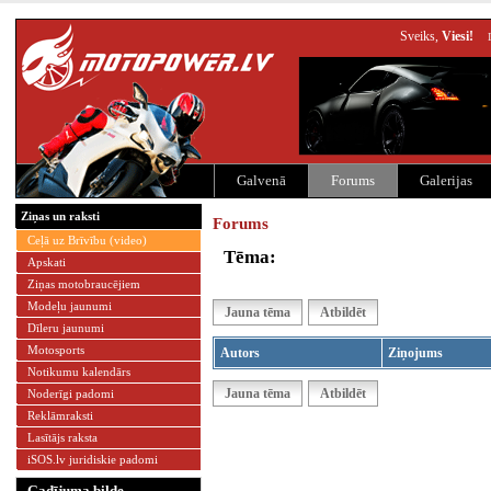
Sveiks,
Viesi!
Galvenā
Forums
Galerijas
Ziņas un raksti
Forums
Ceļā uz Brīvību (video)
Tēma:
Apskati
Ziņas motobraucējiem
Modeļu jaunumi
Jauna tēma
Atbildēt
Dīleru jaunumi
Motosports
Autors
Ziņojums
Notikumu kalendārs
Jauna tēma
Atbildēt
Noderīgi padomi
Reklāmraksti
Lasītājs raksta
iSOS.lv juridiskie padomi
Gadījuma bilde