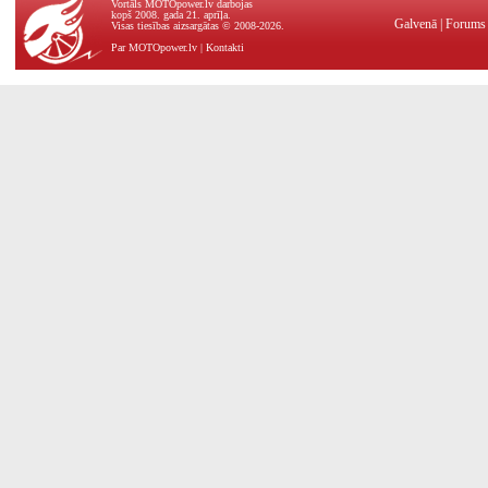
Vortāls MOTOpower.lv darbojas
kopš 2008. gada 21. aprīļa.
Galvenā
|
Forums
Visas tiesības aizsargātas © 2008-2026.
Par MOTOpower.lv
|
Kontakti