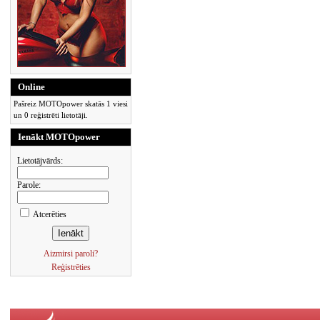
Online
Pašreiz MOTOpower skatās 1 viesi
un 0 reģistrēti lietotāji.
Ienākt MOTOpower
Lietotājvārds:
Parole:
Atcerēties
Aizmirsi paroli?
Reģistrēties