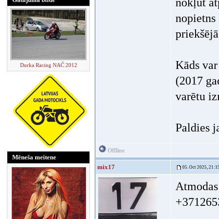
nokļūt a
nopietns
priekšējā
Kāds var
Durka Racing NAČ 2012
(2017 gad
varētu i
Paldies j
Offline
Mēneša meitene
mix17
05. Oct 2025, 21:1
Atmodas 
+371265