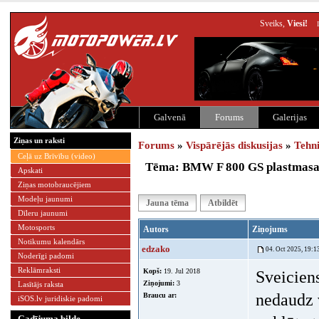
Sveiks,
Viesi!
Galvenā
Forums
Galerijas
Ziņas un raksti
Forums
»
Vispārējās diskusijas
»
Tehn
Ceļā uz Brīvību (video)
Tēma: BMW F 800 GS plastmasas
Apskati
Ziņas motobraucējiem
Modeļu jaunumi
Jauna tēma
Atbildēt
Dīleru jaunumi
Motosports
Autors
Ziņojums
Notikumu kalendārs
edzako
04. Oct 2025, 19:1
Noderīgi padomi
Reklāmraksti
Kopš:
19. Jul 2018
Sveicien
Ziņojumi:
3
Lasītājs raksta
nedaudz 
Braucu ar:
iSOS.lv juridiskie padomi
Gadījuma bilde