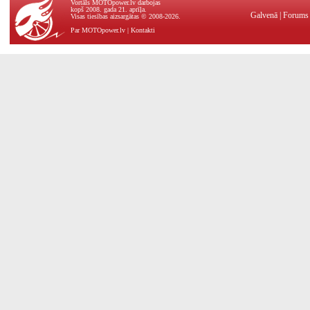
Vortāls MOTOpower.lv darbojas
kopš 2008. gada 21. aprīļa.
Galvenā
|
Forums
Visas tiesības aizsargātas © 2008-2026.
Par MOTOpower.lv
|
Kontakti