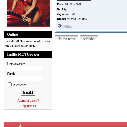
Kopš:
05. May 2009
No:
Rīga
Ziņojumi:
470
Braucu ar:
visu, kas ripo
Offline
Online
Jauna tēma
Atbildēt
Pašreiz MOTOpower skatās 1 viesi
un 0 reģistrēti lietotāji.
Ienākt MOTOpower
Lietotājvārds:
Parole:
Atcerēties
Aizmirsi paroli?
Reģistrēties