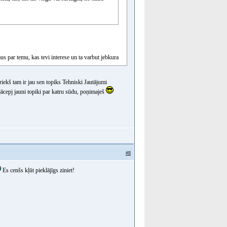
s par temu, kas tevi interese un ta varbut jebkura
priekš tam ir jau sen topiks Tehniski Jautājumi
 jācepj jauni topiki par katru sūdu, poņimaješ
#8
Es cenšs kļūt pieklājīgs ziniet!