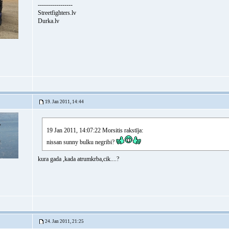
-----------------
Streetfighters.lv
Durka.lv
19. Jan 2011, 14:44
19 Jan 2011, 14:07:22 Morsitis rakstīja:
nissan sunny bulku negribi?
kura gada ,kada atrumkrba,cik....?
24. Jan 2011, 21:25