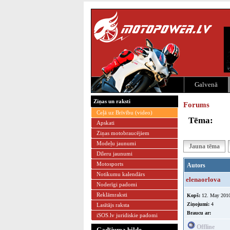
Galvenā
Ziņas un raksti
Forums
Ceļā uz Brīvību (video)
Tēma:
Apskati
Ziņas motobraucējiem
Modeļu jaunumi
Jauna tēma
Dīleru jaunumi
Motosports
Autors
Notikumu kalendārs
elenaorlova
Noderīgi padomi
Reklāmraksti
Kopš:
12. May 201
Ziņojumi:
4
Lasītājs raksta
Braucu ar:
iSOS.lv juridiskie padomi
Offline
Gadījuma bilde