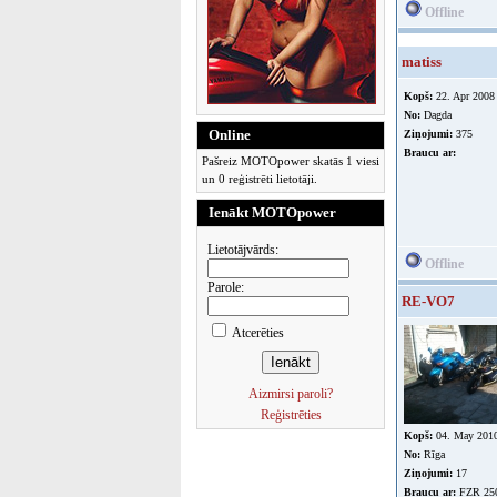
Offline
matiss
Kopš:
22. Apr 2008
No:
Dagda
Online
Ziņojumi:
375
Braucu ar:
Pašreiz MOTOpower skatās 1 viesi
un 0 reģistrēti lietotāji.
Ienākt MOTOpower
Lietotājvārds:
Offline
Parole:
RE-VO7
Atcerēties
Aizmirsi paroli?
Reģistrēties
Kopš:
04. May 201
No:
Rīga
Ziņojumi:
17
Braucu ar:
FZR 25