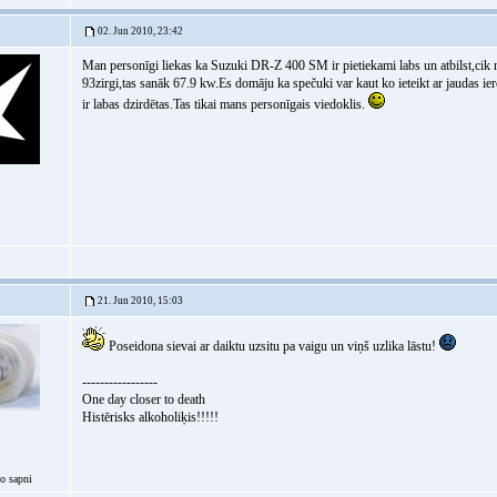
02. Jun 2010, 23:42
Man personīgi liekas ka Suzuki DR-Z 400 SM ir pietiekami labs un atbilst,cik 
93zirgi,tas sanāk 67.9 kw.Es domāju ka spečuki var kaut ko ieteikt ar jaudas
ir labas dzirdētas.Tas tikai mans personīgais viedoklis.
21. Jun 2010, 15:03
Poseidona sievai ar daiktu uzsitu pa vaigu un viņš uzlika lāstu!
-----------------
One day closer to death
Histērisks alkoholiķis!!!!!
lo sapni