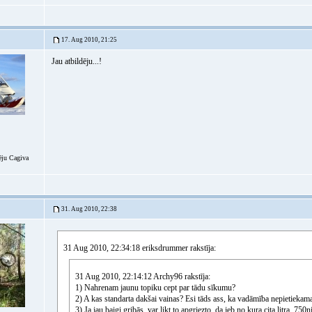
17. Aug 2010, 21:25
Jau atbildēju...!
ju Cagiva
31. Aug 2010, 22:38
31 Aug 2010, 22:34:18 eriksdrummer rakstīja:
31 Aug 2010, 22:14:12 Archy96 rakstīja:
1) Nahrenam jaunu topiku cept par tādu sīkumu?
2) A kas standarta dakšai vainas? Esi tāds ass, ka vadāmība nepietiekama
3) Ja jau baigi gribās, var likt to apgriezto, da jeb no kura cita litra, 750ni