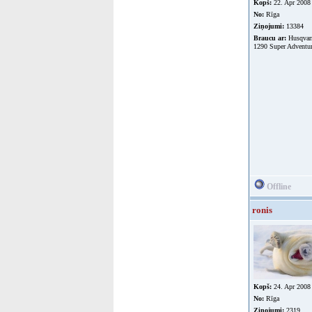
Kopš:
22. Apr 2008
No:
Rīga
Ziņojumi:
13384
Braucu ar:
Husqvar
1290 Super Adventu
Offline
ronis
Kopš:
24. Apr 2008
No:
Rīga
Ziņojumi:
2319