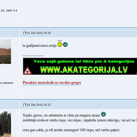
XL 1000 V-4
01. Dec 2010, 20:20
tu gadījumā neesi ernijs
-----------------
Piesakies motoskolā uz tuvāko grupu
a tuksnesi
18. Dec 2010, 16:23
Topiks gavno, no adminiem ar slotu pa muguru atraus
meklētājā ieraksot vārdu riepa, vai riepas, vajadzētu izmest attiecīgo, vai arī var 
cena gan salda, ja vēl atstātu aizmugurē 160 riepu, tad varētu paķert.