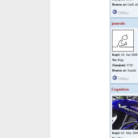
Braucu ar:
Gaiši zi
Offline
jautruls
Kopš:
18. Jun 2008
No:
Rīga
Ziņojumi:
3720
Braucu ar:
Suzuki
Offline
Cognition
Kopš:
03. May 200