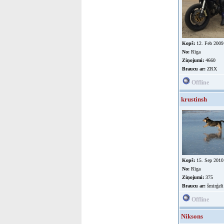
Kopš:
12. Feb 2009
No:
Rīga
Ziņojumi:
4660
Braucu ar:
ZRX
Offline
krustinsh
Kopš:
15. Sep 2010
No:
Rīga
Ziņojumi:
375
Braucu ar:
šmirģeli
Offline
Niksons