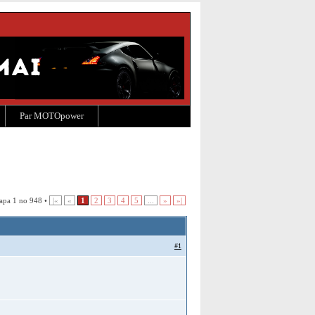
Par MOTOpower
apa 1 no 948 •
|«
«
1
2
3
4
5
...
»
»|
#1