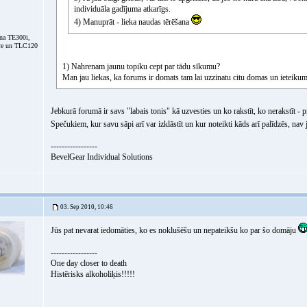
individuāla gadījuma atkarīgs.
4) Manuprāt - lieka naudas tērēšana
na TE300i,
re un TLC120
1) Nahrenam jaunu topiku cept par tādu sīkumu?
Man jau liekas, ka forums ir domats tam lai uzzinatu citu domas un ieteikumu
Jebkurā forumā ir savs "labais tonis" kā uzvesties un ko rakstīt, ko nerakstīt - 
Spečukiem, kur savu sāpi arī var izklāstīt un kur noteikti kāds arī palīdzēs, nav
-----------------
BevelGear Individual Solutions
03. Sep 2010, 10:46
Jūs pat nevarat iedomāties, ko es noklušēšu un nepateikšu ko par šo domāju
-----------------
One day closer to death
Histērisks alkoholiķis!!!!!