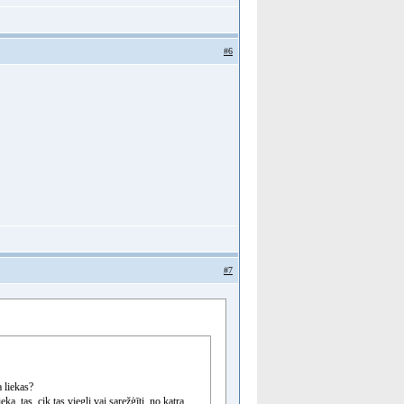
#6
#7
 liekas?
eka, tas, cik tas viegli vai sarežģīti, no katra