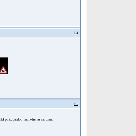
#11
#12
likt pirkt/pārdot, vai ikdienas sarunās.