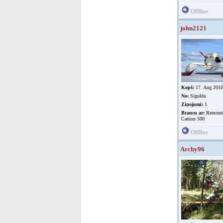
Offline
john2121
Kopš:
17. Aug 2010
No:
Sigulda
Ziņojumi:
1
Braucu ar:
Remontē
Canion 500
Offline
Archy96