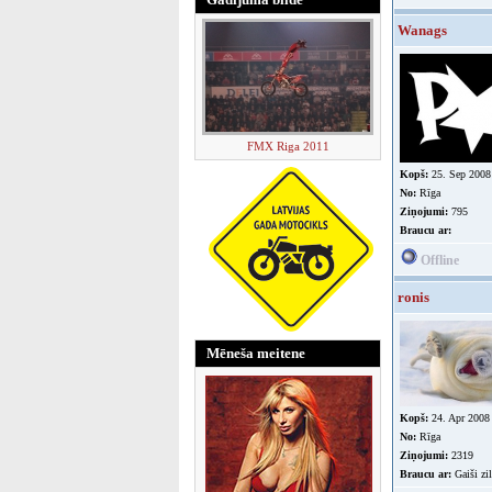
Wanags
FMX Riga 2011
Kopš:
25. Sep 2008
No:
Rīga
Ziņojumi:
795
Braucu ar:
Offline
ronis
Mēneša meitene
Kopš:
24. Apr 2008
No:
Rīga
Ziņojumi:
2319
Braucu ar:
Gaiši zi