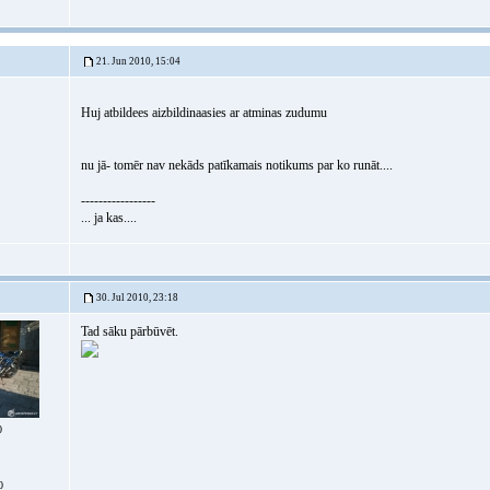
21. Jun 2010, 15:04
Huj atbildees aizbildinaasies ar atminas zudumu
nu jā- tomēr nav nekāds patīkamais notikums par ko runāt....
-----------------
... ja kas....
30. Jul 2010, 23:18
Tad sāku pārbūvēt.
0
0