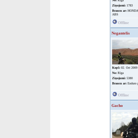
No:
Rīga
Ziņojumi:
1783
Braucu ar:
HONDA 
ABS
Offline
Negantelis
Kopš:
02. Oct 2009
No:
Rīga
Ziņojumi:
5380
Braucu ar:
Enduro p
Offline
Gacho