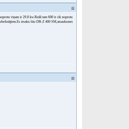
#2
noprotu viņam ir 29.8 kw.Reāli tam 600 ir cik noprotu
 ierobežotājiem.Es iesaku šito DR-Z 400 SM,atsauksmes
#3