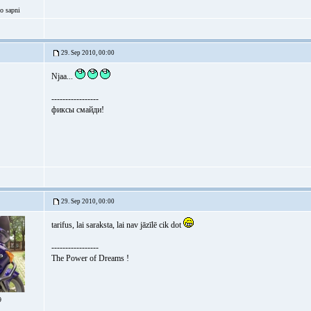
lo sapni
29. Sep 2010, 00:00
Njaa...
-----------------
фиксы смайди!
29. Sep 2010, 00:00
tarifus, lai saraksta, lai nav jāzīlē cik dot
-----------------
The Power of Dreams !
9