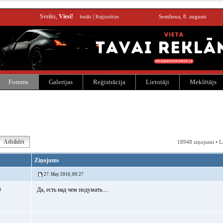
Sveiks,
Viesi!
|
Sestdiena, 8. augusts
Ienākt
Reģistrēties
Forums
Galerijas
Reģistrācija
Lietotāji
Meklētājs
Atbildēt
18948 ziņojumi • L
Ziņojums
27. May 2010, 09:27
Да, есть над чем подумать....
0