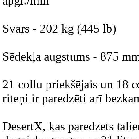
apgr./min
Svars - 202 kg (445 lb)
Sēdekļa augstums - 875 mm 
21 collu priekšējais un 18 c
riteņi ir paredzēti arī bezk
DesertX, kas paredzēts tāli