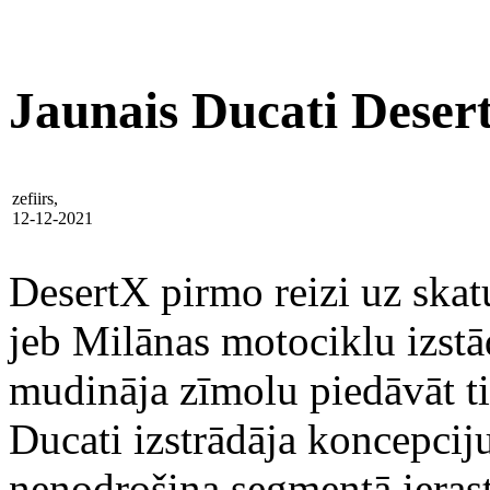
Jaunais Ducati Deser
zefiirs,
12-12-2021
DesertX pirmo reizi uz sk
jeb Milānas motociklu izstā
mudināja zīmolu piedāvāt ti
Ducati izstrādāja koncepcij
nenodrošina segmentā ierasto