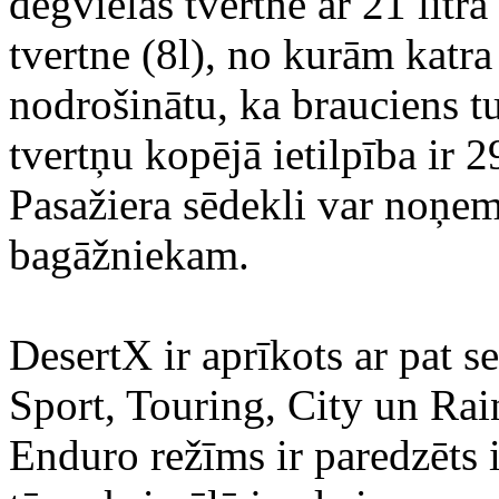
degvielas tvertne ar 21 litra
tvertne (8l), no kurām katra i
nodrošinātu, ka brauciens t
tvertņu kopējā ietilpība ir 29
Pasažiera sēdekli var noņemt
bagāžniekam.
DesertX ir aprīkots ar pat 
Sport, Touring, City un Rai
Enduro režīms ir paredzēts 