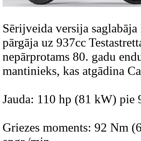
Sērijveida versija saglabāja 
pārgāja uz 937cc Testastrett
nepārprotams 80. gadu endu
mantinieks, kas atgādina Ca
Jauda: 110 hp (81 kW) pie 
Griezes moments: 92 Nm (68