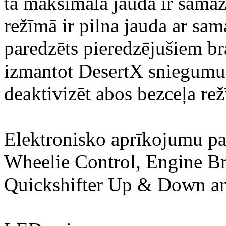
tā maksimālā jauda ir samazi
režīmā ir pilna jauda ar sam
paredzēts pieredzējušiem br
izmantot DesertX sniegumu
deaktivizēt abos bezceļa re
Elektronisko aprīkojumu pap
Wheelie Control, Engine B
Quickshifter Up & Down an