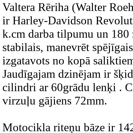
Valtera Rēriha (Walter Roe
ir Harley-Davidson Revoluti
k.cm darba tilpumu un 180 z.
stabilais, manevrēt spējīgai
izgatavots no kopā saliktie
Jaudīgajam dzinējam ir šķid
cilindri ar 60grādu lenķi . 
virzuļu gājiens 72mm.
Motocikla riteņu bāze ir 1