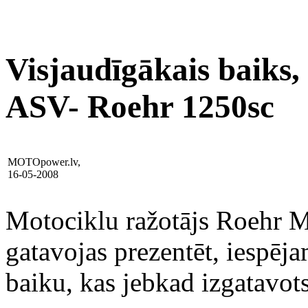
Visjaudīgākais baiks,
ASV- Roehr 1250sc
MOTOpower.lv,
16-05-2008
Motociklu ražotājs Roehr M
gatavojas prezentēt, iespēj
baiku, kas jebkad izgatavot