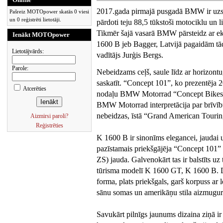
2017.gada pirmajā pusgadā BMW ir uzstā
Pašreiz MOTOpower skatās 0 viesi
un 0 reģistrēti lietotāji.
pārdoti teju 88,5 tūkstoši motociklu un l
Tikmēr šajā vasarā BMW pārsteidz ar e
Ienākt MOTOpower
1600 B jeb Bagger, Latvijā pagaidām tā
Lietotājvārds:
vadītājs Jurģis Bergs.
Parole:
Nebeidzams ceļš, saule līdz ar horizontu,
saskatīt. “Concept 101”, ko prezentēja 
Atcerēties
nodaļu BMW Motorrad “Concept Bikes” s
BMW Motorrad interpretācija par brīvīb
nebeidzas, īstā “Grand American Touring
Aizmirsi paroli?
Reģistrēties
K 1600 B ir sinonīms elegancei, jaudai 
pazīstamais priekšgājēja “Concept 101” 
ZS) jauda. Galvenokārt tas ir balstīts uz
tūrisma modelī K 1600 GT, K 1600 B. Diz
forma, plats priekšgals, garš korpuss ar 
sānu somas un amerikāņu stila aizmugur
Savukārt pilnīgs jaunums dizaina ziņā ir