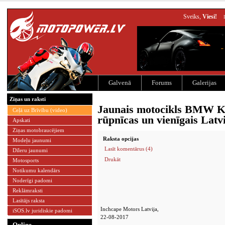
Sveiks,
Viesi!
Galvenā
Forums
Galerijas
Ziņas un raksti
Jaunais motocikls BMW K 
Ceļā uz Brīvību (video)
rūpnīcas un vienīgais Latv
Apskati
Ziņas motobraucējiem
Raksta opcijas
Modeļu jaunumi
Lasīt komentārus (4)
Dīleru jaunumi
Drukāt
Motosports
Notikumu kalendārs
Noderīgi padomi
Reklāmraksti
Lasītājs raksta
Inchcape Motors Latvija,
iSOS.lv juridiskie padomi
22-08-2017
Online