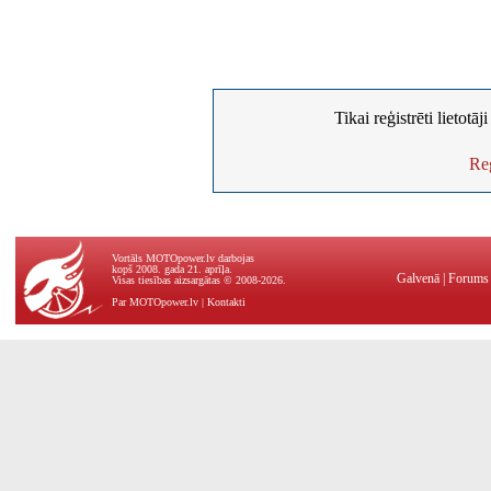
Tikai reģistrēti lietotā
Reģ
Vortāls MOTOpower.lv darbojas
kopš 2008. gada 21. aprīļa.
Galvenā
|
Forums
Visas tiesības aizsargātas © 2008-2026.
Par MOTOpower.lv
|
Kontakti