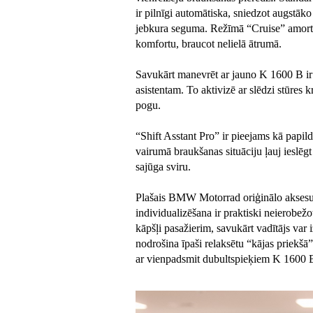
ir pilnīgi automātiska, sniedzot augstāk
jebkura seguma. Režīmā “Cruise” amortiz
komfortu, braucot nelielā ātrumā.
Savukārt manevrēt ar jauno K 1600 B ir jo
asistentam. To aktivizē ar slēdzi stūres 
pogu.
“Shift Asstant Pro” ir pieejams kā papi
vairumā braukšanas situāciju ļauj ieslē
sajūga sviru.
Plašais BMW Motorrad oriģinālo aksesu
individualizēšana ir praktiski neierobežo
kāpšļi pasažierim, savukārt vadītājs var 
nodrošina īpaši relaksētu “kājas priekšā”
ar vienpadsmit dubultspieķiem K 1600 B e