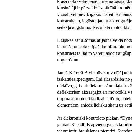
krāsā nokrāsotie paneļi, melna šasija, dz
klusinātāji ir pārveidoti - pilnībā hromēt
vizuāli vēl pievilcīgāku. Tāpat pārmaiņas
konstrukcija, iegūstot jaunu aizmugurējo
sēdekļa augstumu. Rezultātā motocikls i
Dziļākas sānu somas ar jauna veida no
iekraušanu padara īpaši komfortablu un 
konstruēts tā, lai to varētu atlocīt augšu
noņemšanu.
Jaunā K 1600 B virsbūve ar vadītājam tu
izskatīties spēcīgam. Lai aizsardzība no
efektīva, gaisa deflektoru sānu daļa ir v
deflektoriem aizsargājot arī motocikla va
turpina ar motocikla dizaina tēmu, pate
elementiem, sniedz lielisku skatu uz sat
Ar elektroniski kontrolēto piekari “D
jaunais K 1600 B apvieno gaitas komfortu
vienreizēju braukšanas pieredzi. Standar