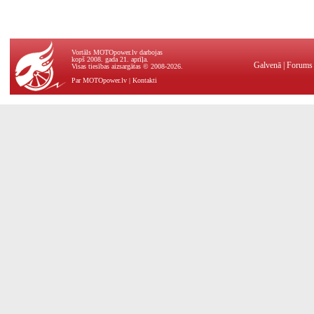
Vortāls MOTOpower.lv darbojas
kopš 2008. gada 21. aprīļa.
Galvenā
|
Forums
Visas tiesības aizsargātas © 2008-2026.
Par MOTOpower.lv
|
Kontakti