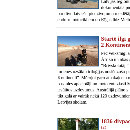
Latvijas reģion
dokumentālā pie
par divu latviešu piedzīvojumu meklētā
enduro motocikliem no Rīgas līdz Mel
Startē ilgi
2 Kontinen
Pēc veiksmīgi a
Āfrikā un abās A
“Brīvskolotāji” 
turienes uzsāktu triloģijas noslēdzošo 
Kontinenti”. Mērojot garo atpakaļceļu n
pasaules apceļotāji un moto entuziasti M
iesūtītos uzdevumus. Austrālijā plānots
tikt galā ar vairāk nekā 120 uzdevumie
Latvijas skolām.
1836 divpad
(2)