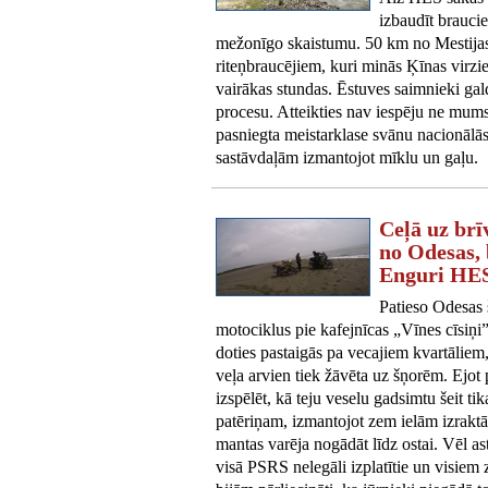
izbaudīt brauci
mežonīgo skaistumu. 50 km no Mestijas,
riteņbraucējiem, kuri minās Ķīnas virzi
vairākas stundas. Ēstuves saimnieki gal
procesu. Atteikties nav iespēju ne mums,
pasniegta meistarklase svānu nacionālā
sastāvdaļām izmantojot mīklu un gaļu.
Ceļā uz brī
no Odesas, 
Enguri HE
Patieso Odesas 
motociklus pie kafejnīcas „Vīnes cīsiņi”
doties pastaigās pa vecajiem kvartāliem
veļa arvien tiek žāvēta uz šņorēm. Ejot 
izspēlēt, kā teju veselu gadsimtu šeit t
patēriņam, izmantojot zem ielām izrakt
mantas varēja nogādāt līdz ostai. Vēl as
visā PSRS nelegāli izplatītie un visiem 