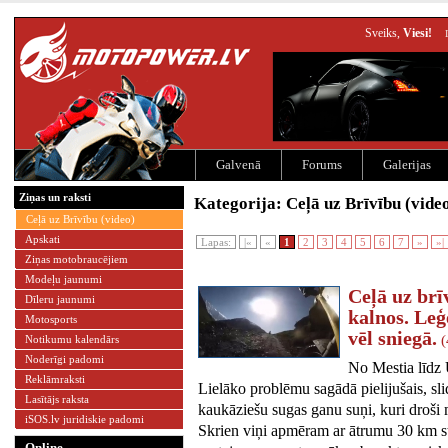
Sveiks,
Viesi!
Galvenā
Forums
Galerijas
Ziņas un raksti
Kategorija: Ceļā uz Brīvību (vide
Ceļā uz Brīvību (video)
Apskati
Lapas:
|«
«
1
2
3
4
5
6
7
»
»|
Ziņas motobraucējiem
Modeļu jaunumi
Ceļā uz brīv
Dīleru jaunumi
kalnos. Leģ
Motosports
vēl sniegā.
(
Notikumu kalendārs
Noderīgi padomi
No Mestia līdz
Reklāmraksti
Lielāko problēmu sagādā pielijušais, sli
Lasītājs raksta
kaukāziešu sugas ganu suņi, kuri droši
iSOS.lv juridiskie padomi
Skrien viņi apmēram ar ātrumu 30 km st
Online