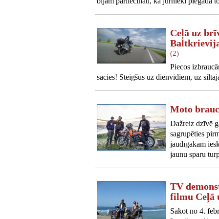
bijām pārliecināti, ka jūrnieki piegādā 
Ceļā uz brīv
Baltkrievij
(2)
Piecos izbraucā
sācies! Steigšus uz dienvidiem, uz silta
Moto brauc
Dažreiz dzīvē g
sagrupēties pir
jaudīgākam iesk
jaunu sparu tur
TV demonst
filmu Ceļā 
Sākot no 4. feb