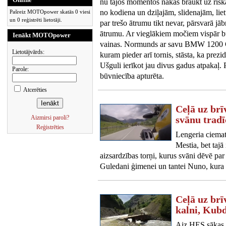
nu tajos momentos nākas braukt uz riska 
no kodiena un dziļajām, slidenajām, li
Pašreiz MOTOpower skatās 0 viesi
un 0 reģistrēti lietotāji.
par trešo ātrumu tikt nevar, pārsvarā jā
ātrumu. Ar vieglākiem močiem vispār bū
Ienākt MOTOpower
vainas. Normunds ar savu BMW 1200 GS
Lietotājvārds:
kuram pieder arī tornis, stāsta, ka prezid
Ušguli ierīkot jau divus gadus atpakaļ.
Parole:
būvniecība apturēta.
Atcerēties
Ceļā uz brī
Aizmirsi paroli?
svānu tradī
Reģistrēties
Lengeria ciemat
Mestia, bet tajā 
aizsardzības torņi, kurus svāni dēvē pa
Guledani ģimenei un tantei Nuno, kura a
Ceļā uz brī
kalni, Kubd
Aiz HES sākas k