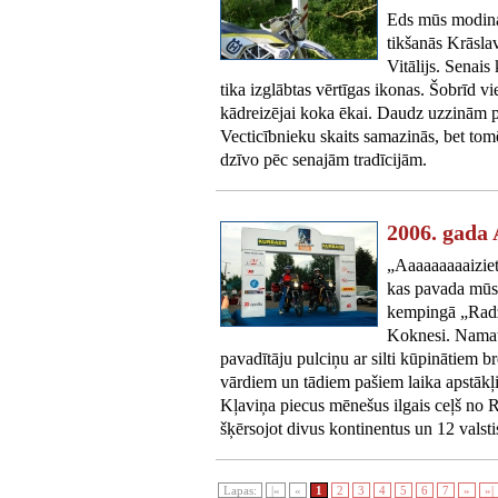
Eds mūs modina 
tikšanās Krāsla
Vitālijs. Senai
tika izglābtas vērtīgas ikonas. Šobrīd vi
kādreizējai koka ēkai. Daudz uzzinām pa
Vecticībnieku skaits samazinās, bet tomē
dzīvo pēc senajām tradīcijām.
2006. gada 
„Aaaaaaaaaiziet
kas pavada mūs 
kempingā „Radz
Koknesi. Namat
pavadītāju pulciņu ar silti kūpinātiem 
vārdiem un tādiem pašiem laika apstāk
Kļaviņa piecus mēnešus ilgais ceļš no 
šķērsojot divus kontinentus un 12 valsti
Lapas:
|«
«
1
2
3
4
5
6
7
»
»|