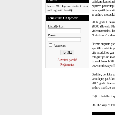
paliekam kempingā
paprāvo pavadītāju
Pašreiz MOTOpower skatās 0 viesi
un 0 reģistrēti lietotāji.
laika apstākļiem k
ar enduro motocikli
Ienākt MOTOpower
2006. gada 1. augu
Lietotājvārds:
28000 tālo ceļu līd
videomateriālos, ka
Parole:
"Lattelecom" vide
"Pirmā augusta piev
Atcerēties
speciāli izveidota
bija ieradušies gan
fotogrāfijās un maz
Aizmirsi paroli?
izbraukšanas brīdi.
Reģistrēties
www.onthewayoff
Gadi iet, bet kāre 
laivu lejup pa Juko
2017. gadā plānos a
enduro maršruts apk
Ceļš uz brīvību tur
On The Way of Fr