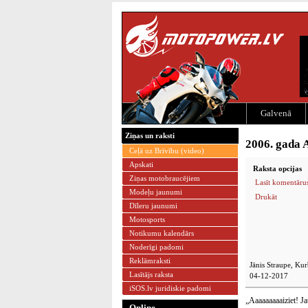
Galvenā
Ziņas un raksti
2006. gada A
Ceļā uz Brīvību (video)
Apskati
Raksta opcijas
Ziņas motobraucējiem
Lasīt komentārus
Modeļu jaunumi
Drukāt
Dīleru jaunumi
Motosports
Notikumu kalendārs
Noderīgi padomi
Reklāmraksti
Jānis Straupe, Ku
Lasītājs raksta
04-12-2017
iSOS.lv juridiskie padomi
„Aaaaaaaaaiziet! Ja
Online