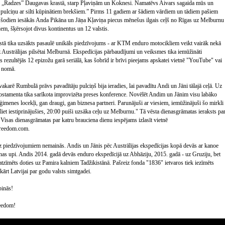
 „Radzes” Daugavas krastā, starp Pļaviņām un Koknesi. Namatēvs Aivars sagaida mūs un
 pulciņu ar silti kūpinātiem brekšiem.” Pirms 11 gadiem ar šādiem vārdiem un tādiem pašiem
ā šodien iesākās Anda Pikāna un Jāņa Kļaviņa piecus mēnešus ilgais ceļš no Rīgas uz Melburnu
em, šķērsojot divus kontinentus un 12 valstis.
stā tika uzsākts pasaulē unikāls piedzīvojums - ar KTM enduro motocikliem veikt vairāk nekā
z Austrālijas pilsētai Melburnā. Ekspedīcijas pārbaudījumi un veiksmes tika iemūžināti
s rezultējās 12 epizožu garā seriālā, kas šobrīd ir brīvi pieejams apskatei vietnē "YouTube" vai
o nomā.
akarē Rumbulā prāvs pavadītāju pulciņš bija ieradies, lai pavadītu Andi un Jāni tālajā ceļā. Uz
 postamenta tika sarīkota improvizēta preses konference. Novēlēt Andim un Jānim visu labāko
 ģimenes locekļi, gan draugi, gan biznesa partneri. Parunājuši ar viesiem, iemūžinājuši šo mirkli
liet iestiprinājušies, 20:00 puiši uzsāka ceļu uz Melburnu." Tā vēsta dienasgrāmatas ieraksts pa
 Visas dienasgrāmatas par katru brauciena dienu iespējams izlasīt vietnē
reedom.com.
uz piedzīvojumiem nemainās. Andis un Jānis pēc Austrālijas ekspedīcijas kopā devās ar kanoe
nas upi. Andis 2014. gadā devās enduro ekspedīcijā uz Abhāziju, 2015. gadā - uz Gruziju, bet
tzīmēts doties uz Pamira kalniem Tadžikistānā. Pašreiz fonda "1836" ietvaros tiek iezīmēts
ārt Latvijai par godu valsts simtgadei.
pinās!
eedom!