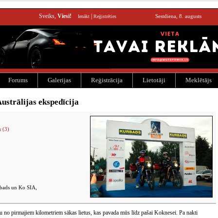
Sveiks,
Viesi!
|
Sestdiena, 8. augusts
Ienākt
Reģistrēties
Forums
Galerijas
Reģistrācija
Lietotāji
Meklētājs
ustrālijas ekspedīcija
 (3)
rbads un Ko SIA,
u no pirmajiem kilometriem sākas lietus, kas pavada mūs līdz pašai Koknesei. Pa nakti