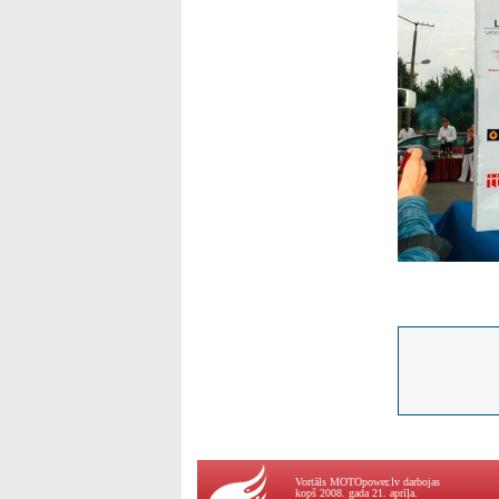
Vortāls MOTOpower.lv darbojas
kopš 2008. gada 21. aprīļa.