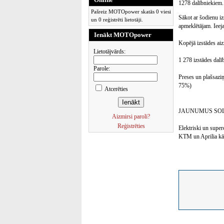
1278 dalībniekiem.
Pašreiz MOTOpower skatās 0 viesi
Sākot ar šodienu iz
un 0 reģistrēti lietotāji.
apmeklētājam. Ieeja
Ienākt MOTOpower
Kopējā izstādes ai
Lietotājvārds:
1 278 izstādes dalī
Parole:
Preses un plašsaziņ
75%)
Atcerēties
JAUNUMUS SOL
Aizmirsi paroli?
Reģistrēties
Elektriski un supe
KTM un Aprilia kā a