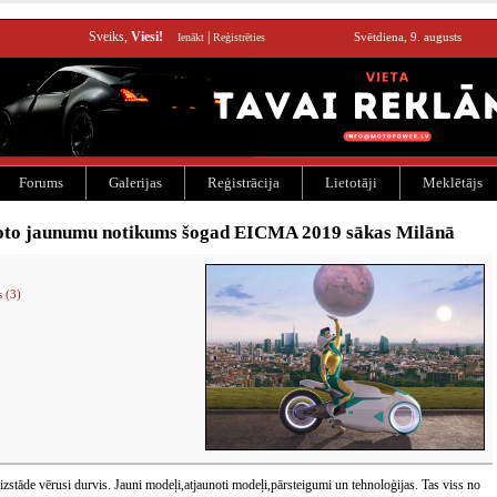
Sveiks,
Viesi!
|
Svētdiena, 9. augusts
Ienākt
Reģistrēties
Forums
Galerijas
Reģistrācija
Lietotāji
Meklētājs
oto jaunumu notikums šogad EICMA 2019 sākas Milānā
 (3)
zstāde vērusi durvis. Jauni modeļi,atjaunoti modeļi,pārsteigumi un tehnoloģijas. Tas viss no