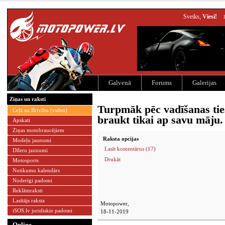
Sveiks,
Viesi!
Galvenā
Forums
Galerijas
Ziņas un raksti
Turpmāk pēc vadīšanas tie
Ceļā uz Brīvību (video)
braukt tikai ap savu māju.
Apskati
Ziņas motobraucējiem
Raksta opcijas
Modeļu jaunumi
Lasīt komentārus (17)
Dīleru jaunumi
Drukāt
Motosports
Notikumu kalendārs
Noderīgi padomi
Reklāmraksti
Lasītājs raksta
Motopower,
iSOS.lv juridiskie padomi
18-11-2019
Online