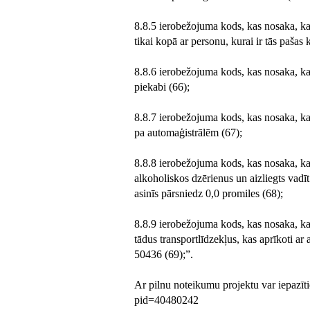
8.8.5 ierobežojuma kods, kas nosaka, ka 
tikai kopā ar personu, kurai ir tās pašas 
8.8.6 ierobežojuma kods, kas nosaka, ka 
piekabi (66);
8.8.7 ierobežojuma kods, kas nosaka, ka 
pa automaģistrālēm (67);
8.8.8 ierobežojuma kods, kas nosaka, ka t
alkoholiskos dzērienus un aizliegts vadīt
asinīs pārsniedz 0,0 promiles (68);
8.8.9 ierobežojuma kods, kas nosaka, ka t
tādus transportlīdzekļus, kas aprīkoti a
50436 (69);”.
Ar pilnu noteikumu projektu var iepazītie
pid=40480242