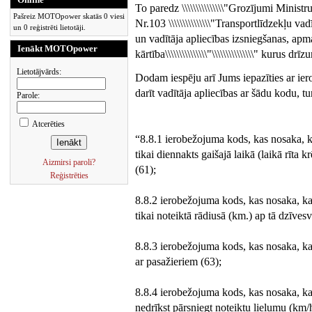
To paredz \\\\\\\\\\\\\\\"Grozījumi Mini
Pašreiz MOTOpower skatās 0 viesi
Nr.103 \\\\\\\\\\\\\\\"Transportlīdzekļu v
un 0 reģistrēti lietotāji.
un vadītāja apliecības izsniegšanas, apm
Ienākt MOTOpower
kārtība\\\\\\\\\\\\\\\"\\\\\\\\\\\\\\\" kurus d
Lietotājvārds:
Dodam iespēju arī Jums iepazīties ar ie
darīt vadītāja apliecības ar šādu kodu, tur
Parole:
Atcerēties
“8.8.1 ierobežojuma kods, kas nosaka, ka
tikai diennakts gaišajā laikā (laikā rīta k
Aizmirsi paroli?
(61);
Reģistrēties
8.8.2 ierobežojuma kods, kas nosaka, ka 
tikai noteiktā rādiusā (km.) ap tā dzīvesv
8.8.3 ierobežojuma kods, kas nosaka, ka 
ar pasažieriem (63);
8.8.4 ierobežojuma kods, kas nosaka, ka
nedrīkst pārsniegt noteiktu lielumu (km/h