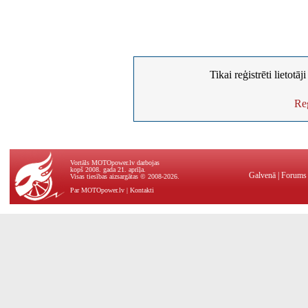
Tikai reģistrēti lietotā
Reģ
Vortāls MOTOpower.lv darbojas
kopš 2008. gada 21. aprīļa.
Galvenā
|
Forums
Visas tiesības aizsargātas © 2008-2026.
Par MOTOpower.lv
|
Kontakti