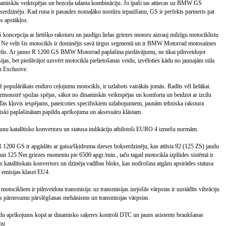
namiskās veiktspējas un bezceļa talanta kombināciju. Jo īpaši tas attiecas uz BMW GS
erdzinēju. Kad runa ir pasaules nomaļāko nostūru iepazīšanu, GS ir perfekts partneris pat
s apstākļos.
oncepcija ar lietišķo raksturu un jaudīgo lielas griezes motoru aizrauj milzīgu motociklistu
. Ne velti šis motocikls ir dominējis savā tirgus segmentā un ir BMW Motorrad motosaimes
elis. Ar jauno R 1200 GS BMW Motorrad paplašina piedāvājumu, ne tikai pilnveidojot
jas, bet piedāvājot uzsvērt motocikla pielietošanas veidu, izvēloties kādu no jaunajām stila
 Exclusive.
populārākais enduro ceļojumu motocikls, ir uzlabots vairākās jomās. Radīts vēl lielākai
emonstrē spožas spējas, sākot no dinamiskās veiktspējas un komforta un beidzot ar izcilu
Tas kļuvis iespējams, pateicoties specifiskiem uzlabojumiem, jaunām tehniska rakstura
tiski paplašinātam papildu aprīkojuma un aksesuāru klāstam.
aunu katalītisko konvertoru un statusa indikāciju atbilstoši EURO 4 izmešu normām.
R 1200 GS ir apgādāts ar gaisa/šķidruma dzeses bokserdzinēju, kas attīsta 92 (125 ZS) jaudu
 un 125 Nm griezes momentu pie 6500 apgr./min., taču tagad motocikla izplūdes sistēmā ir
ts katalītiskais konvertors un dzinēja vadības bloks, kas nodrošina atgāzu apstrādes statusa
i emisijas klasei EU4.
otocikliem ir pilnveidota transmisija: uz transmisijas izejošās vārpstas ir uzstādīts vibrāciju
bots pārnesumu pārslēgšanas mehānisms un transmisijas vārpstas.
ldu aprīkojums kopā ar dinamisko saķeres kontroli DTC un jauns asistents braukšanas
lnu