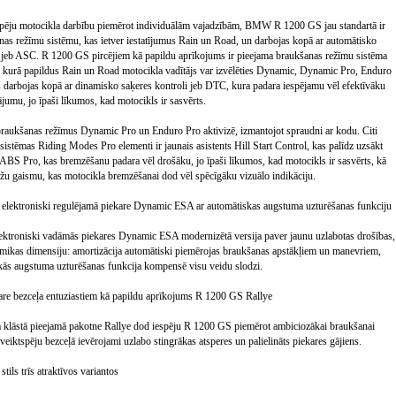
spēju motocikla darbību piemērot individuālām vajadzībām, BMW R 1200 GS jau standartā ir
nas režīmu sistēmu, kas ietver iestatījumus Rain un Road, un darbojas kopā ar automātisko
oli jeb ASC. R 1200 GS pircējiem kā papildu aprīkojums ir pieejama braukšanas režīmu sistēma
kurā papildus Rain un Road motocikla vadītājs var izvēlēties Dynamic, Dynamic Pro, Enduro
 darbojas kopā ar dinamisko saķeres kontroli jeb DTC, kura padara iespējamu vēl efektīvāku
jumu, jo īpaši līkumos, kad motocikls ir sasvērts.
ukšanas režīmus Dynamic Pro un Enduro Pro aktivizē, izmantojot spraudni ar kodu. Citi
istēmas Riding Modes Pro elementi ir jaunais asistents Hill Start Control, kas palīdz uzsākt
 ABS Pro, kas bremzēšanu padara vēl drošāku, jo īpaši līkumos, kad motocikls ir sasvērts, kā
žu gaismu, kas motocikla bremzēšanai dod vēl spēcīgāku vizuālo indikāciju.
lektroniski regulējamā piekare Dynamic ESA ar automātiskas augstuma uzturēšanas funkciju
troniski vadāmās piekares Dynamic ESA modernizētā versija paver jaunu uzlabotas drošības,
amikas dimensiju: amortizācija automātiski piemērojas braukšanas apstākļiem un manevriem,
kās augstuma uzturēšanas funkcija kompensē visu veidu slodzi.
kare bezceļa entuziastiem kā papildu aprīkojums R 1200 GS Rallye
 klāstā pieejamā pakotne Rallye dod iespēju R 1200 GS piemērot ambiciozākai braukšanai
veiktspēju bezceļā ievērojami uzlabo stingrākas atsperes un palielināts piekares gājiens.
tils trīs atraktīvos variantos