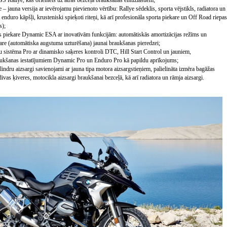
S Rallye, kas orientēts uz ātras bezceļa braukšanas entuziastiem;
– jauna versija ar ievērojamu pievienoto vērtību: Rallye sēdeklis, sporta vējstikls, radiatora un
i enduro kāpšļi, krusteniski spieķoti riteņi, kā arī profesionāla sporta piekare un Off Road riepas
s);
s piekare Dynamic ESA ar inovatīvām funkcijām: automātiskās amortizācijas režīms un
are (automātiska augstuma uzturēšana) jaunai braukšanas pieredzei;
u sistēma Pro ar dinamisko saķeres kontroli DTC, Hill Start Control un jauniem,
ukšanas iestatījumiem Dynamic Pro un Enduro Pro kā papildu aprīkojums;
cilindru aizsargi savienojami ar jauna tipa motora aizsargstieņiem, palielināta izmēra bagāžas
 divas ķiveres, motocikla aizsargi braukšanai bezceļā, kā arī radiatora un rāmja aizsargi.