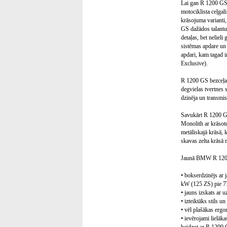
Lai gan R 1200 GS a
motociklista ceļgal
krāsojuma varianti,
GS dažādos talantus
detaļas, bet nelieli
sistēmas apdare un 
apdari, kam tagad ir
Exclusive).
R 1200 GS bezceļa m
degvielas tvertnes
dzinēja un transmis
Savukārt R 1200 GS 
Monolith ar krāsotu
metāliskajā krāsā, 
skavas zelta krāsā 
Jaunā BMW R 1200
• bokserdzinējs ar 
kW (125 ZS) pie 7
• jauns izskats ar 
• izteiktāks stils un
• vēl plašākas erg
• ievērojami lielāk