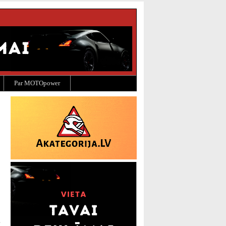
Par MOTOpower
,