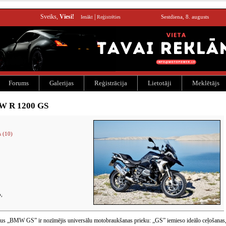
Sveiks,
Viesi!
|
Sestdiena, 8. augusts
Ienākt
Reģistrēties
Forums
Galerijas
Reģistrācija
Lietotāji
Meklētājs
W R 1200 GS
s (10)
,
us „BMW GS” ir nozīmējis universālu motobraukšanas prieku: „GS” iemieso ideālo ceļošanas