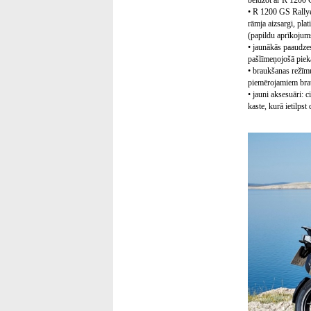
beidzot ar R 1200 G
• R 1200 GS Rallye 
rāmja aizsargi, plat
(papildu aprīkojum
• jaunākās paaudze
pašlīmeņojošā piek
• braukšanas režīm
piemērojamiem bra
• jauni aksesuāri: 
kaste, kurā ietilpst