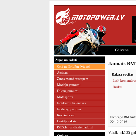
Galvenā
Ziņas un raksti
Jaunais BM
Ceļā uz Brīvību (video)
Apskati
Raksta opcijas
Ziņas motobraucējiem
Lasīt komentāru
Modeļu jaunumi
Drukāt
Dīleru jaunumi
Motosports
Notikumu kalendārs
Noderīgi padomi
Reklāmraksti
Inchcape BM Auto
Lasītājs raksta
22-12-2016
iSOS.lv juridiskie padomi
Vairāk nekā 35 gad
Online