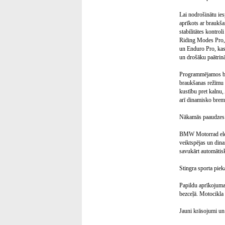
Lai nodrošinātu ie
aprīkots ar braukša
stabilitātes kontr
Riding Modes Pro, 
un Enduro Pro, kas
un drošāku paātrinā
Programmējamos bra
braukšanas režīmu s
kustību pret kalnu,
arī dinamisko brem
Nākamās paaudzes e
BMW Motorrad elek
veiktspējas un din
savukārt automātis
Stingra sporta pie
Papildu aprīkojuma
bezceļā. Motocikla 
Jauni krāsojumi un s