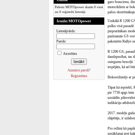
garo braucienu, di
motocikliem ar boks
Pašreiz MOTOpower skatās 0 viesi
un 0 reģistrēti lietotāji.
pašos ekstrēmākajo
Ienākt MOTOpower
Unikālā R 1200 GS k
pulku visā pasaulē
Lietotājvārds:
pieprasītākais mod
pazīstamās GS versi
Parole:
pakotnēm Rallye un
R 1200 GS, pasaulē 
Atcerēties
daudzpusībai, tas d
sniegumu bezceļā. 
iespējām, kā arī bū
Aizmirsi paroli?
Reģistrēties
Bokserdzinējs ar j
Tāpat kā iepriekš, 
pie 7750 apgr./min
uzstādīts pilnveido
indikāciju atbilstoš
2017. modeļu gada m
slāpētājs, ir uzla
Pro režīmi kā papi
uzsākšanai pret ka