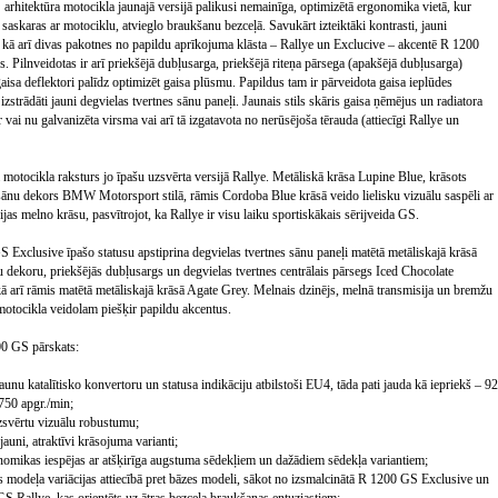
rhitektūra motocikla jaunajā versijā palikusi nemainīga, optimizētā ergonomika vietā, kur
i saskaras ar motociklu, atvieglo braukšanu bezceļā. Savukārt izteiktāki kontrasti, jauni
 kā arī divas pakotnes no papildu aprīkojuma klāsta – Rallye un Exclucive – akcentē R 1200
. Pilnveidotas ir arī priekšējā dubļusarga, priekšējā riteņa pārsega (apakšējā dubļusarga)
 gaisa deflektori palīdz optimizēt gaisa plūsmu. Papildus tam ir pārveidota gaisa ieplūdes
izstrādāti jauni degvielas tvertnes sānu paneļi. Jaunais stils skāris gaisa ņēmējus un radiatora
 vai nu galvanizēta virsma vai arī tā izgatavota no nerūsējoša tērauda (attiecīgi Rallye un
otocikla raksturs jo īpašu uzsvērta versijā Rallye. Metāliskā krāsa Lupine Blue, krāsots
 sānu dekors BMW Motorsport stilā, rāmis Cordoba Blue krāsā veido lielisku vizuālu saspēli ar
ijas melno krāsu, pasvītrojot, ka Rallye ir visu laiku sportiskākais sērijveida GS.
Exclusive īpašo statusu apstiprina degvielas tvertnes sānu paneļi matētā metāliskajā krāsā
 dekoru, priekšējās dubļusargs un degvielas tvertnes centrālais pārsegs Iced Chocolate
kā arī rāmis matētā metāliskajā krāsā Agate Grey. Melnais dzinējs, melnā transmisija un bremžu
motocikla veidolam piešķir papildu akcentus.
 GS pārskats:
jaunu katalītisko konvertoru un statusa indikāciju atbilstoši EU4, tāda pati jauda kā iepriekš – 92
750 apgr./min;
uzsvērtu vizuālu robustumu;
 jauni, atraktīvi krāsojuma varianti;
onomikas iespējas ar atšķirīga augstuma sēdekļiem un dažādiem sēdekļa variantiem;
as modeļa variācijas attiecībā pret bāzes modeli, sākot no izsmalcinātā R 1200 GS Exclusive un