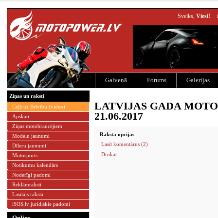
Sveiks,
Viesi!
Galvenā
Forums
Galerijas
Ziņas un raksti
LATVIJAS GADA MOTOCI
Ceļā uz Brīvību (video)
21.06.2017
Apskati
Ziņas motobraucējiem
Raksta opcijas
Modeļu jaunumi
Lasīt komentārus (2)
Dīleru jaunumi
Drukāt
Motosports
Notikumu kalendārs
Noderīgi padomi
Reklāmraksti
Lasītājs raksta
iSOS.lv juridiskie padomi
Online