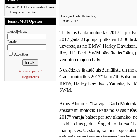
Pašreiz MOTOpower skatās 1 viesi
un 0 reģistrēti lietotāji.
Latvijas Gada Motocikls,
Ienākt MOTOpower
19-06-2017
Lietotājvārds:
“Latvijas Gada motocikls 2017” apbalvoš
2017 gada 21.jūnijā, pulksten 12.00 tir
Parole:
uzvarētājus no BMW, Harley Davidso
Royal Enfield, SWM pārstāvniecībām, p
Atcerēties
veidoto ceļojošo balvu.
Noslēdzies ikgadējais žurnālistu un moto
Aizmirsi paroli?
Gada motocikls 2017” laureāti. Balsojum
Reģistrēties
BMW, Harley Davidson, Yamaha, KTM,
SWM.
Arnis Blodons, “Latvijas Gada Motocikl
apskatāmi motocikli katrs no savas nišas
2017” varēja balsot par sev tīkamāko, ne
tas bija citus gadus. Šogad konkursa “L
mainījusies. Uzskatu, ka mūsu speciālisti 