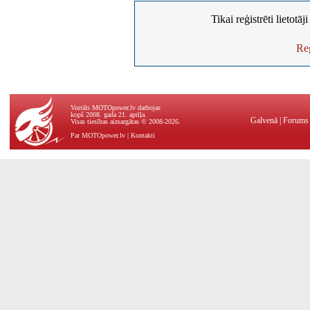
Tikai reģistrēti lietotā
Reģ
Vortāls MOTOpower.lv darbojas
kopš 2008. gada 21. aprīļa.
Galvenā
|
Forums
Visas tiesības aizsargātas © 2008-2026.
Par MOTOpower.lv
|
Kontakti