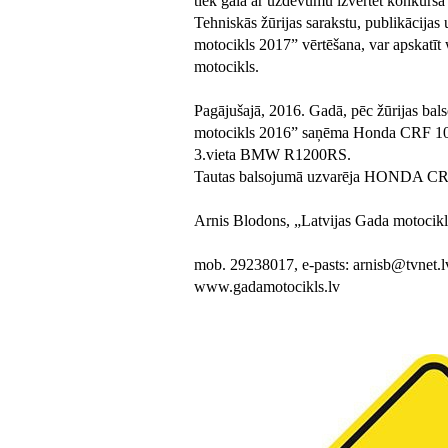
tiek galā ar uzdevumu izvērtēt konkursa 
Tehniskās žūrijas sarakstu, publikācijas
motocikls 2017” vērtēšana, var apskatī
motocikls.
Pagājušajā, 2016. Gadā, pēc žūrijas bal
motocikls 2016” saņēma Honda CRF 100
3.vieta BMW R1200RS.
Tautas balsojumā uzvarēja HONDA CRF
Arnis Blodons, „Latvijas Gada motocikl
mob. 29238017, e-pasts: arnisb@tvnet.l
www.gadamotocikls.lv