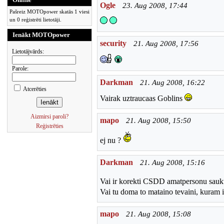
Ogle
23. Aug 2008, 17:44
Pašreiz MOTOpower skatās 1 viesi
un 0 reģistrēti lietotāji.
Ienākt MOTOpower
security
21. Aug 2008, 17:56
Lietotājvārds:
Parole:
Darkman
21. Aug 2008, 16:22
Atcerēties
Vairak uztraucaas Goblins
Aizmirsi paroli?
mapo
21. Aug 2008, 15:50
Reģistrēties
ej nu ?
Darkman
21. Aug 2008, 15:16
Vai ir korekti CSDD amatpersonu saukt 
Vai tu doma to mataino tevaini, kuram 
mapo
21. Aug 2008, 15:08