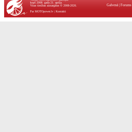
kopš 2008. gada 21. aprīļa.
Galvenā
|
Forums
Visas tiesības aizsargātas © 2008-2026.
Par MOTOpower.lv
|
Kontakti