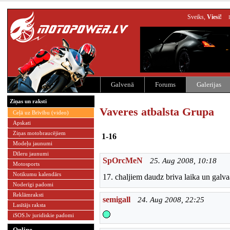
Sveiks,
Viesi!
Galvenā
Forums
Galerijas
Ziņas un raksti
Vaveres atbalsta Grupa
Ceļā uz Brīvību (video)
Apskati
Ziņas motobraucējiem
1-16
Modeļu jaunumi
Dīleru jaunumi
SpOrcMeN
25. Aug 2008, 10:18
Motosports
Notikumu kalendārs
17. chaljiem daudz briva laika un galva
Noderīgi padomi
Reklāmraksti
semigall
24. Aug 2008, 22:25
Lasītājs raksta
iSOS.lv juridiskie padomi
Online