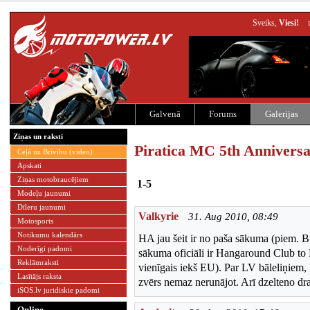
Sveiks,
Viesi!
Galvenā
Forums
Galerijas
Ziņas un raksti
Piratica MC 5th Annivers
Ceļā uz Brīvību (video)
Apskati
Ziņas motobraucējiem
1-5
Modeļu jaunumi
Dīleru jaunumi
Valkyrie
31. Aug 2010, 08:49
Motosports
Notikumu kalendārs
HA jau šeit ir no paša sākuma (piem. 
Noderīgi padomi
sākuma oficiāli ir Hangaround Club t
Reklāmraksti
vienīgais iekš EU). Par LV bāleliņiem,
Lasītājs raksta
zvērs nemaz nerunājot. Arī dzelteno dra
iSOS.lv juridiskie padomi
Online