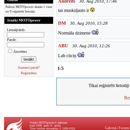
Andreits
30. Aug 2010, 17:46
Pašreiz MOTOpower skatās 1 viesi
tas muskuļauto ir
un 0 reģistrēti lietotāji.
Ienākt MOTOpower
DM
30. Aug 2010, 15:28
Lietotājvārds:
Normāla dzimene
Parole:
ABU
30. Aug 2010, 12:26
Atcerēties
Lab cūciņ
Aizmirsi paroli?
1-5
Reģistrēties
Tikai reģistrēti lietotā
Reģ
Vortāls MOTOpower.lv darbojas
kopš 2008. gada 21. aprīļa.
Galvenā
|
Forums
Visas tiesības aizsargātas © 2008-2026.