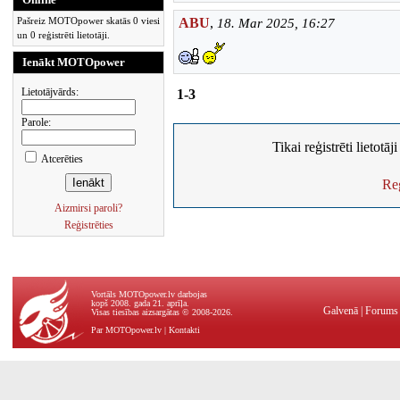
Pašreiz MOTOpower skatās 0 viesi
ABU
,
18. Mar 2025, 16:27
un 0 reģistrēti lietotāji.
Ienākt MOTOpower
Lietotājvārds:
1-3
Parole:
Tikai reģistrēti lietotā
Atcerēties
Reģ
Aizmirsi paroli?
Reģistrēties
Vortāls MOTOpower.lv darbojas
kopš 2008. gada 21. aprīļa.
Galvenā
|
Forums
Visas tiesības aizsargātas © 2008-2026.
Par MOTOpower.lv
|
Kontakti