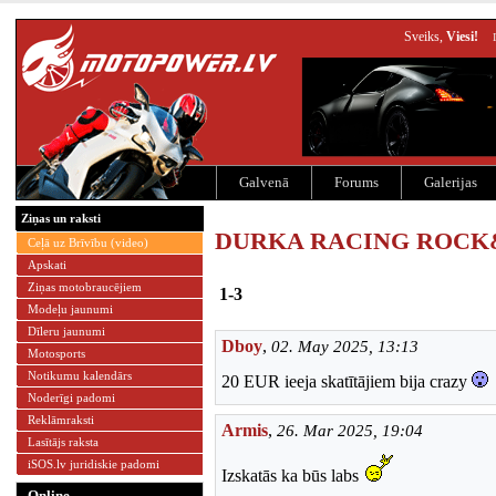
Sveiks,
Viesi!
Galvenā
Forums
Galerijas
Ziņas un raksti
DURKA RACING ROC
Ceļā uz Brīvību (video)
Apskati
Ziņas motobraucējiem
1-3
Modeļu jaunumi
Dīleru jaunumi
Dboy
,
02. May 2025, 13:13
Motosports
Notikumu kalendārs
20 EUR ieeja skatītājiem bija crazy
Noderīgi padomi
Reklāmraksti
Armis
,
26. Mar 2025, 19:04
Lasītājs raksta
iSOS.lv juridiskie padomi
Izskatās ka būs labs
Online