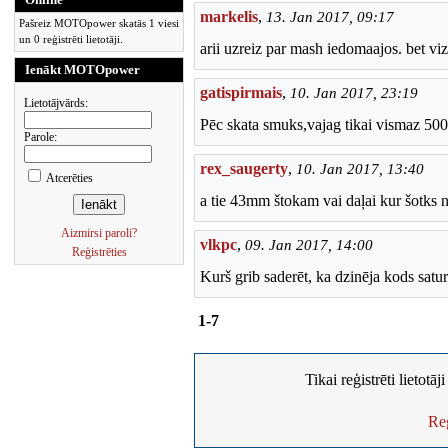
markelis
,
13. Jan 2017, 09:17
Pašreiz MOTOpower skatās 1 viesi
un 0 reģistrēti lietotāji.
arii uzreiz par mash iedomaajos. bet vizu
Ienākt MOTOpower
gatispirmais
,
10. Jan 2017, 23:19
Lietotājvārds:
Pēc skata smuks,vajag tikai vismaz 500
Parole:
rex_saugerty
,
10. Jan 2017, 13:40
Atcerēties
a tie 43mm štokam vai daļai kur šotks 
Aizmirsi paroli?
vlkpc
,
09. Jan 2017, 14:00
Reģistrēties
Kurš grib saderēt, ka dzinēja kods sa
1-7
Tikai reģistrēti lietotā
Reģ