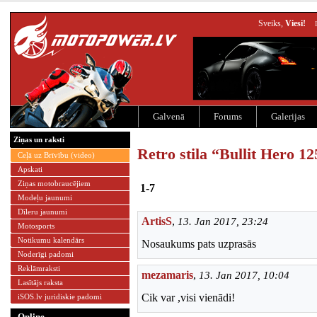
Sveiks,
Viesi!
Galvenā
Forums
Galerijas
Ziņas un raksti
Retro stila “Bullit Hero 1
Ceļā uz Brīvību (video)
Apskati
Ziņas motobraucējiem
1-7
Modeļu jaunumi
Dīleru jaunumi
ArtisS
,
13. Jan 2017, 23:24
Motosports
Notikumu kalendārs
Nosaukums pats uzprasās
Noderīgi padomi
Reklāmraksti
mezamaris
,
13. Jan 2017, 10:04
Lasītājs raksta
Cik var ,visi vienādi!
iSOS.lv juridiskie padomi
Online