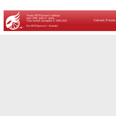
Vortāls MOTOpower.lv darbojas
kopš 2008. gada 21. aprīļa.
Galvenā
|
Forums
Visas tiesības aizsargātas © 2008-2026.
Par MOTOpower.lv
|
Kontakti