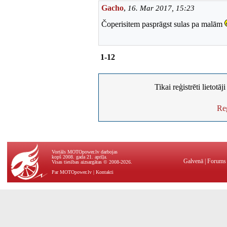
Gacho
,
16. Mar 2017, 15:23
Čoperisitem pasprāgst sulas pa malām
1-12
Tikai reģistrēti lietotā
Reģ
Vortāls MOTOpower.lv darbojas
kopš 2008. gada 21. aprīļa.
Galvenā
|
Forums
Visas tiesības aizsargātas © 2008-2026.
Par MOTOpower.lv
|
Kontakti