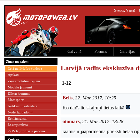
Sveiks,
Viesi!
Galvenā
Forums
Galerijas
Ziņas un raksti
Latvijā radīts ekskluzīva d
Ceļā uz Brīvību (video)
Apskati
Ziņas motobraucējiem
1-12
Modeļu jaunumi
Dīleru jaunumi
Belis
,
22. Mar 2017, 10:25
Motosports
Notikumu kalendārs
Ko darīs tie skaļruņi lietus laikā
Noderīgi padomi
Reklāmraksti
otomars
,
21. Mar 2017, 18:28
Lasītājs raksta
raamis ir jaaparmetina prieksh lielaa ri
iSOS.lv juridiskie padomi
Online