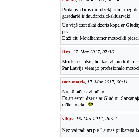
Protams, darbs un līdzekļi ofic ir iegul
garadarbi ir daudzreiz ekskluzīvāki.
Un viņš esot tikai dzēris kopā ar Glūd
p.s.
Daži citi Metalhammer motocikli piesai
Rex
,
17. Mar 2017, 07:36
Mocis ir skaists, bet kas viņam ir tik ek
Par Latvijā vienīgo profesionālo motoci
mezamaris
,
17. Mar 2017, 00:11
Nu kā mēs sevi mīlam.
Es arī esmu dzēris ar Glūdiņu Sarkanajā
mākslinieku.
vlkpc
,
16. Mar 2017, 20:24
Nez vai tādi arī pie Laimas pulksteņa k