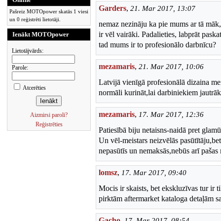
Garders
,
21. Mar 2017, 13:07
Pašreiz MOTOpower skatās 1 viesi
un 0 reģistrēti lietotāji.
nemaz nezināju ka pie mums ar tā māk,
ir vēl vairāki. Padalieties, labprāt pask
Ienākt MOTOpower
tad mums ir to profesionālo darbnīcu?
Lietotājvārds:
mezamaris
,
21. Mar 2017, 10:06
Parole:
Latvijā vienīgā profesionālā dizaina me
Atcerēties
normāli kurināt,lai darbiniekiem jautrāk
mezamaris
,
17. Mar 2017, 12:36
Aizmirsi paroli?
Reģistrēties
Patiesībā biju netaisns-naidā pret glamū
Un vēl-meistars neizvēlās pasūtītāju,bet 
nepasūtīs un nemaksās,nebūs arī pašas
lomsz
,
17. Mar 2017, 09:40
Mocis ir skaists, bet ekskluzīvas tur ir
pirktām aftermarket kataloga detaļām sal
Gacho
,
17. Mar 2017, 08:54