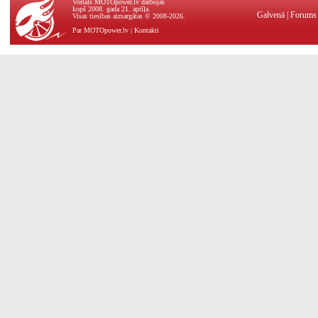
Vortāls MOTOpower.lv darbojas
kopš 2008. gada 21. aprīļa.
Galvenā
|
Forums
Visas tiesības aizsargātas © 2008-2026.
Par MOTOpower.lv
|
Kontakti