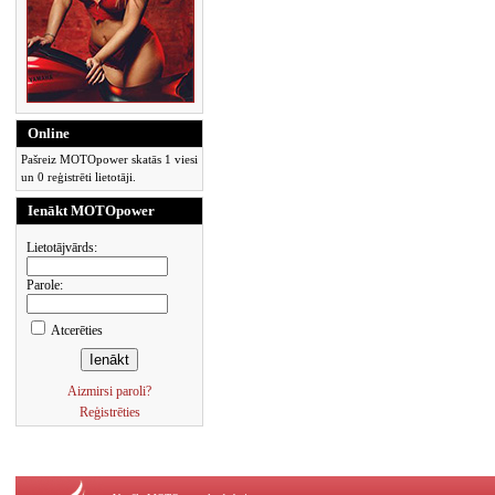
Online
Pašreiz MOTOpower skatās 1 viesi
un 0 reģistrēti lietotāji.
Ienākt MOTOpower
Lietotājvārds:
Parole:
Atcerēties
Aizmirsi paroli?
Reģistrēties