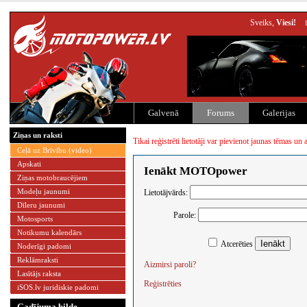
Sveiks,
Viesi!
Galvenā
Forums
Galerijas
Ziņas un raksti
Tikai reģistrēti lietotāji var pievienot jaunas tēmas un 
Ceļā uz Brīvību (video)
Apskati
Ienākt MOTOpower
Ziņas motobraucējiem
Modeļu jaunumi
Lietotājvārds:
Dīleru jaunumi
Parole:
Motosports
Notikumu kalendārs
Atcerēties
Noderīgi padomi
Reklāmraksti
Aizmirsi paroli?
Lasītājs raksta
Reģistrēties
iSOS.lv juridiskie padomi
Gadījuma bilde