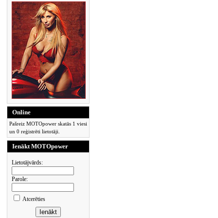
Online
Pašreiz MOTOpower skatās 1 viesi
un 0 reģistrēti lietotāji.
Ienākt MOTOpower
Lietotājvārds:
Parole:
Atcerēties