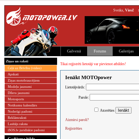
Sveiks,
Viesi!
Galvenā
Forums
Galerijas
Ziņas un raksti
Tikai reģistrēti lietotāji var pievienot atbildes!
Ceļā uz Brīvību (video)
Apskati
Ienākt MOTOpower
Ziņas motobraucējiem
Modeļu jaunumi
Lietotājvārds:
Dīleru jaunumi
Parole:
Motosports
Notikumu kalendārs
Atcerēties
Noderīgi padomi
Reklāmraksti
Aizmirsi paroli?
Lasītājs raksta
Reģistrēties
iSOS.lv juridiskie padomi
Gadījuma bilde