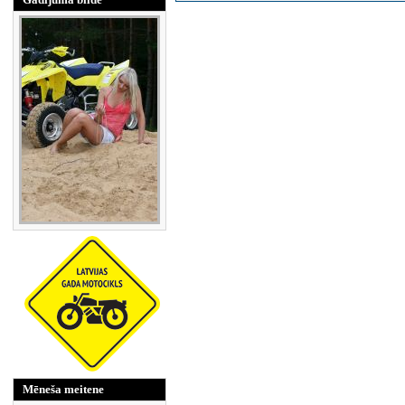
Mēneša meitene