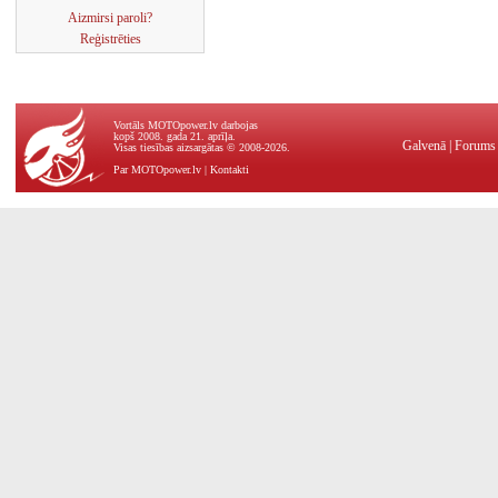
Aizmirsi paroli?
Reģistrēties
Vortāls MOTOpower.lv darbojas
kopš 2008. gada 21. aprīļa.
Galvenā
|
Forums
Visas tiesības aizsargātas © 2008-2026.
Par MOTOpower.lv
|
Kontakti