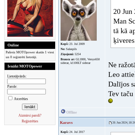
20 Jun 
Man Sch
tā kā a
ķiveres
Kopš:
23. Jul 2009
Online
No:
Salaspils
Pašreiz MOTOpower skatās 1 viesi
Ziņojumi:
5254
un 0 reģistrēti lietotāji.
Braucu ar:
GL1800, Versys650
Ne ražotā
sidecar, k1100LT sidecar
Ienākt MOTOpower
Leo atti
Lietotājvārds:
Dalījos s
Parole:
Tev taču
Atcerēties
Offline
Aizmirsi paroli?
Reģistrēties
Karavs
20. Jun 2024, 18:2
Kopš:
24. Jul 2017