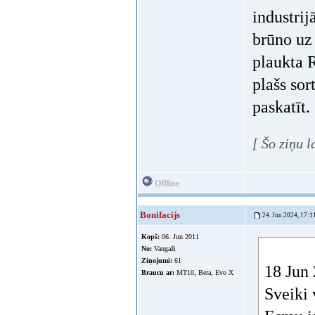
industrij
brūno uz
plaukta R
plašs sor
paskatīt.
[ Šo ziņu 
Offline
Bonifacijs
24. Jun 2024, 17:1
Kopš:
06. Jun 2011
No:
Vangaži
Ziņojumi:
61
18 Jun 
Braucu ar:
MT10, Beta, Evo X
Sveiki 