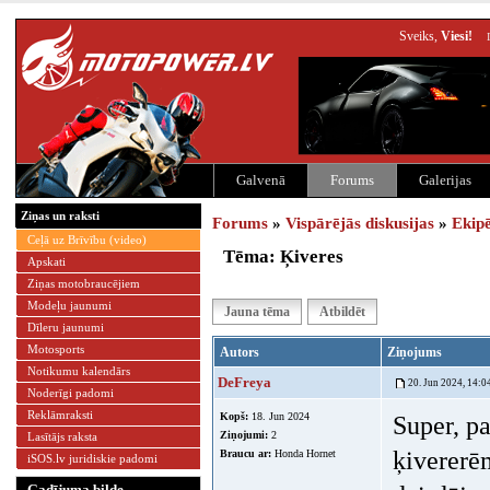
Sveiks,
Viesi!
Galvenā
Forums
Galerijas
Ziņas un raksti
Forums
»
Vispārējās diskusijas
»
Ekip
Ceļā uz Brīvību (video)
Tēma: Ķiveres
Apskati
Ziņas motobraucējiem
Modeļu jaunumi
Jauna tēma
Atbildēt
Dīleru jaunumi
Motosports
Autors
Ziņojums
Notikumu kalendārs
DeFreya
20. Jun 2024, 14:0
Noderīgi padomi
Reklāmraksti
Kopš:
18. Jun 2024
Super, p
Ziņojumi:
2
Lasītājs raksta
ķivererē
Braucu ar:
Honda Hornet
iSOS.lv juridiskie padomi
Gadījuma bilde