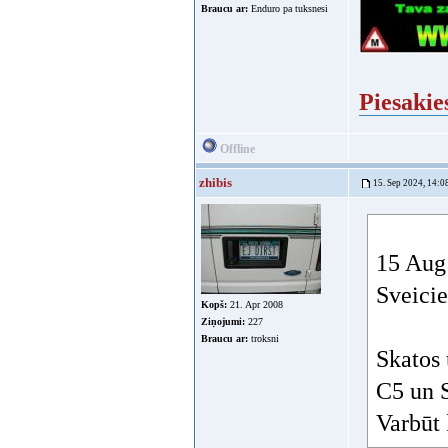
Braucu ar:
Enduro pa tuksnesi
Piesakie
Offline
zhibis
15. Sep 2024, 14:0
15 Aug 
Sveicie
Kopš:
21. Apr 2008
Ziņojumi:
227
Braucu ar:
troksni
Skatos 
C5 un S
Varbūt 