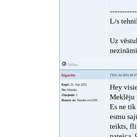
-----------
L/s tehni
Uz vēstu
nezināmi
Offline
Aigarito
05. Jul 2024, 09:47
Kopš:
25. Sep 2022
Hey visi
No:
Jūrmala
Meklēju 
Ziņojumi:
3
Braucu ar:
Yamaha xvs1100
Es ne tik
esmu saj
teikts, f
pateica,