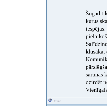
Šogad tik
kurus ska
iespējas.
pielaikoš
Salīdzin
klusāka, 
Komunika
pārslēgš
sarunas k
dzirdēt 
Vienīgais
Offline