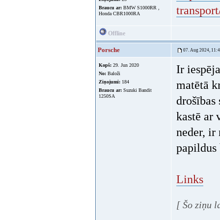
transpo
Braucu ar:
BMW S1000RR ,
Honda CBR1000RA
Offline
Porsche
07. Aug 2024, 11:
Kopš:
29. Jun 2020
Ir iespēj
No:
Baloži
matētā k
Ziņojumi:
184
Braucu ar:
Suzuki Bandit
1250SA
drošības 
kastē ar 
neder, ir
papildus 
Links
[ Šo ziņu 