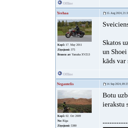
Offline
Yeehaa
15. Aug 2024, 21:
Sveicien
Skatos u
Kopš:
17. May 2011
Ziņojumi:
375
un Shoei 
Braucu ar:
Yamaha XVZ13
kāds var
Offline
Negantelis
14. Sep 2024, 09:2
Botu uzbr
ierakstu 
Kopš:
02. Oct 2009
-----------
No:
Rīga
Ziņojumi:
5380