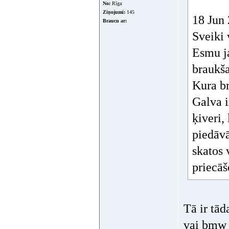
No:
Rīga
Ziņojumi:
145
18 Jun 
Braucu ar:
Sveiki 
Esmu ja
braukša
Kura br
Galva i
ķiveri,
piedāvā
skatos 
priecāš
Tā ir tād
vai bmw t