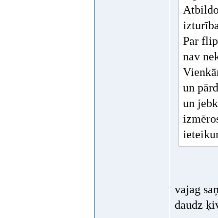
Atbildo
izturīb
Par fli
nav nek
Vienkā
un pārd
un jebk
izmēros
ieteik
vajag saņ
daudz ķiv