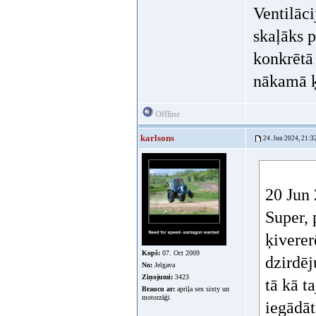
Ventilāci
skaļāks p
konkrētā
nākamā ķ
Offline
karlsons
24. Jun 2024, 21:3
20 Jun 
Super, 
ķivere
Kopš:
07. Oct 2009
dzirdēj
No:
Jelgava
Ziņojumi:
3423
tā kā t
Braucu ar:
aprīļa sex sixty un
motorzāģi
iegādāt