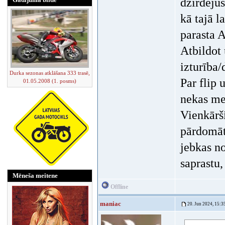
dzirdējus
kā tajā l
parasta 
Atbildot 
izturība/
Durka sezonas atklāšana 333 trasē,
Par flip 
01.05.2008 (1. posms)
nekas me
Vienkārš
pārdomāti
jebkas no
saprastu
Mēneša meitene
Offline
maniac
20. Jun 2024, 15:3