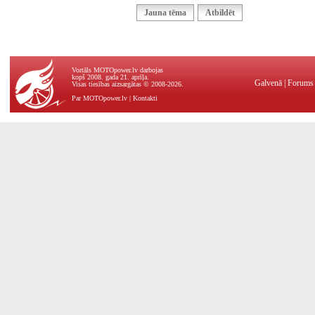
Jauna tēma
Atbildēt
Vortāls MOTOpower.lv darbojas
kopš 2008. gada 21. aprīļa.
Galvenā
|
Forums
Visas tiesības aizsargātas © 2008-2026.
Par MOTOpower.lv
|
Kontakti