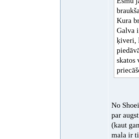
Esmu ja
braukša
Kura br
Galva i
ķiveri,
piedāvā
skatos 
priecāš
No Shoei
par augs
(kaut gan
mala ir t