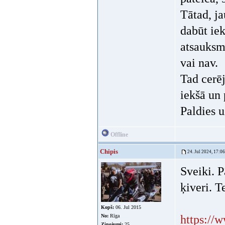
Tātad, ja
dabūt iek
atsauksme
vai nav.
Tad cerēj
iekšā un 
Paldies u
Offline
Chipis
24. Jul 2024, 17:06
Sveiki. 
ķiveri. T
Kopš:
06. Jul 2015
No:
Rīga
https://
Ziņojumi:
25