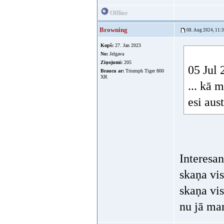
Offline
Browning
08. Aug 2024, 11:
Kopš:
27. Jan 2023
No:
Jelgava
Ziņojumi:
205
05 Jul 
Braucu ar:
Triumph Tiger 800
XR
... kā 
esi aus
Interesan
skaņa vis
skaņa vi
nu jā man