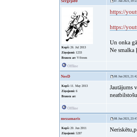
Sergejs80
07. Jun 2021, 19:5
https://yo
https://yo
Un onka gā
Kopš:
26. Jul 2013
Ne smalka ļe
Ziņojumi:
1233
Braucu ar:
V-Strom
Offline
NeeD
08. Jun 2021, 21:4
Kopš:
11. May 2013
Jautājums v
Ziņojumi:
6
neatbilstoš
Braucu ar:
Offline
mezamaris
08. Jun 2021, 23:4
Kopš:
20. Jun 2011
Neriskētu,p
Ziņojumi:
5287