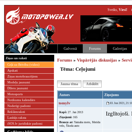
Sveiks,
Viesi!
Galvenā
Forums
Galerijas
Ziņas un raksti
Forums
»
Vispārējās diskusijas
»
Servi
Ceļā uz Brīvību (video)
Tēma: Ceļojumi
Apskati
Ziņas motobraucējiem
Modeļu jaunumi
Jauna tēma
Atbildēt
Dīleru jaunumi
Motosports
Autors
Ziņojums
Notikumu kalendārs
tomylv
03. Jun 2021, 21:1
Noderīgi padomi
Reklāmraksti
Kopš:
27. Jan 2013
Izglītojoši.
Ziņojumi:
165
Lasītājs raksta
Braucu ar:
Yamaha moto, Merida
iSOS.lv juridiskie padomi
velo, Škoda auto
Gadījuma bilde