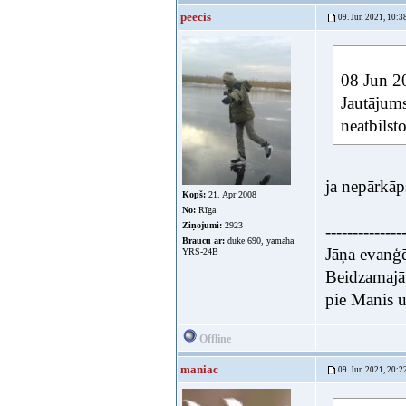
peecis
09. Jun 2021, 10:3
08 Jun 2
Jautājums
neatbilst
ja nepārkāp
Kopš:
21. Apr 2008
No:
Rīga
Ziņojumi:
2923
--------------
Braucu ar:
duke 690, yamaha
Jāņa evanģē
YRS-24B
Beidzamajā, 
pie Manis u
Offline
maniac
09. Jun 2021, 20:2