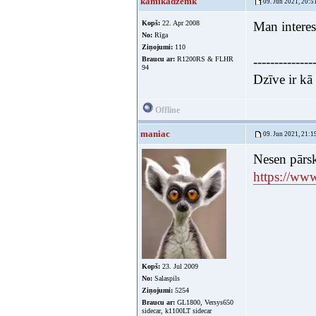
kamikadzemk
09. Jun 2021, 20:5
Kopš:
22. Apr 2008
Man interesa
No:
Rīga
Ziņojumi:
110
--------------
Braucu ar:
R1200RS & FLHR
94
Dzīve ir kā 
Offline
maniac
09. Jun 2021, 21:1
Nesen pārsk
https://ww
Kopš:
23. Jul 2009
No:
Salaspils
Ziņojumi:
5254
Braucu ar:
GL1800, Versys650
sidecar, k1100LT sidecar