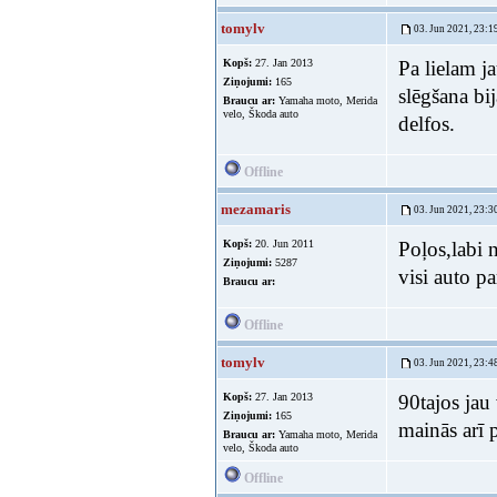
tomylv
03. Jun 2021, 23:1
Kopš:
27. Jan 2013
Pa lielam j
Ziņojumi:
165
slēgšana bi
Braucu ar:
Yamaha moto, Merida
velo, Škoda auto
delfos.
Offline
mezamaris
03. Jun 2021, 23:3
Kopš:
20. Jun 2011
Poļos,labi 
Ziņojumi:
5287
visi auto pa
Braucu ar:
Offline
tomylv
03. Jun 2021, 23:4
Kopš:
27. Jan 2013
90tajos jau 
Ziņojumi:
165
mainās arī 
Braucu ar:
Yamaha moto, Merida
velo, Škoda auto
Offline