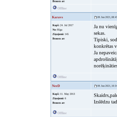
Braucu ar:
Offline
Karavs
09. Jun 2021, 08:4
Kopš:
24. Jul 2017
Ja nu vienīg
No:
Rīga
sekas.
Ziņojumi:
145
Tipiski, sod
Braucu ar:
konkrētas v
Ja nepaveic
apdrošinātāj
norēķinātie
Offline
NeeD
09. Jun 2021, 10:3
Kopš:
11. May 2013
Skaidrs,pal
Ziņojumi:
6
Izslēdzu t
Braucu ar:
Offline