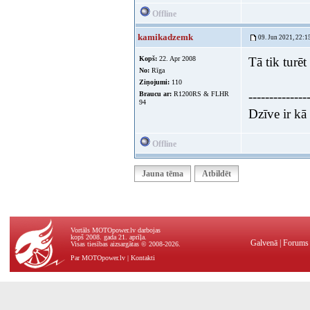
Offline
kamikadzemk
09. Jun 2021, 22:1
Kopš:
22. Apr 2008
Tā tik turēt
No:
Rīga
Ziņojumi:
110
--------------
Braucu ar:
R1200RS & FLHR
94
Dzīve ir kā 
Offline
Jauna tēma
Atbildēt
Vortāls MOTOpower.lv darbojas
kopš 2008. gada 21. aprīļa.
Galvenā
|
Forums
Visas tiesības aizsargātas © 2008-2026.
Par MOTOpower.lv
|
Kontakti