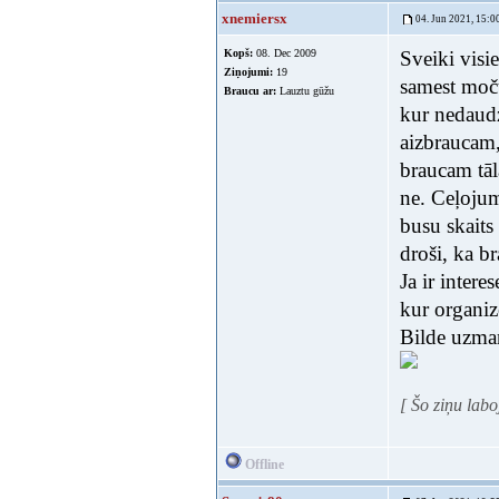
xnemiersx
04. Jun 2021, 15:0
Kopš:
08. Dec 2009
Sveiki visi
Ziņojumi:
19
samest moču
Braucu ar:
Lauztu gūžu
kur nedaudz
aizbraucam,
braucam tāl
ne. Ceļojum
busu skaits
droši, ka b
Ja ir inter
kur organiz
Bilde uzman
[ Šo ziņu lab
Offline