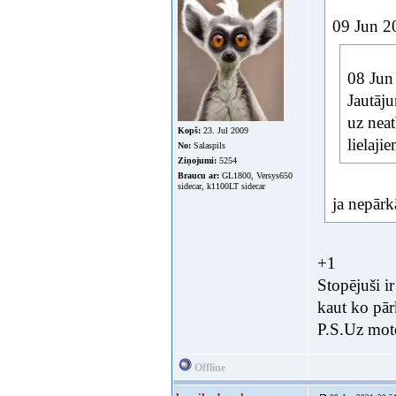
09 Jun 20
08 Jun
Jautāju
uz neat
Kopš:
23. Jul 2009
lielaji
No:
Salaspils
Ziņojumi:
5254
Braucu ar:
GL1800, Versys650
sidecar, k1100LT sidecar
ja nepārk
+1
Stopējuši i
kaut ko pār
P.S.Uz moto
Offline