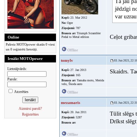
Tā jau pa
jēdzīgi n
var uzrau
Kopš:
23. Mar 2012
No:
Ogre
Ziņojumi:
787
Braucu ar:
Triumph Scrambler
Ceļot griba
Online
Pedal to Metal edition
Pašreiz MOTOpower skatās 0 viesi
un 0 reģistrēti lietotāji.
Offline
Ienākt MOTOpower
tomylv
03. Jun 2021, 22:1
Lietotājvārds:
Kopš:
27. Jan 2013
Skaidrs. Ta
Ziņojumi:
165
Parole:
Braucu ar:
Yamaha moto, Merida
velo, Škoda auto
Atcerēties
Offline
mezamaris
03. Jun 2021, 22:3
Aizmirsi paroli?
Kopš:
20. Jun 2011
Tūlit slēgs 
Reģistrēties
Ziņojumi:
5287
Drīkst slēgt 
Braucu ar:
Offline