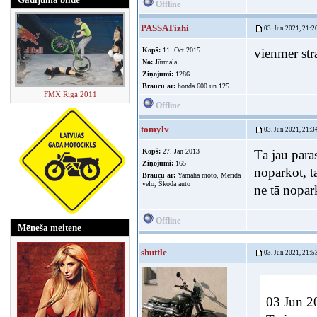
Offline
PASSATizhi
03. Jun 2021, 21:2
Kopš:
11. Oct 2015
vienmēr str
No:
Jūrmala
Ziņojumi:
1286
Braucu ar:
honda 600 un 125
FMX Riga 2011
Offline
tomylv
03. Jun 2021, 21:3
Kopš:
27. Jan 2013
Tā jau para
Ziņojumi:
165
noparkot, t
Braucu ar:
Yamaha moto, Merida
velo, Škoda auto
ne tā nopar
Offline
Mēneša meitene
shuttle
03. Jun 2021, 21:5
03 Jun 20