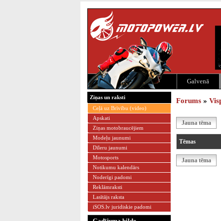
Galvenā
Ziņas un raksti
Forums
»
Vis
Ceļā uz Brīvību (video)
Apskati
Jauna tēma
Ziņas motobraucējiem
Modeļu jaunumi
Tēmas
Dīleru jaunumi
Motosports
Jauna tēma
Notikumu kalendārs
Noderīgi padomi
Reklāmraksti
Lasītājs raksta
iSOS.lv juridiskie padomi
Gadījuma bilde