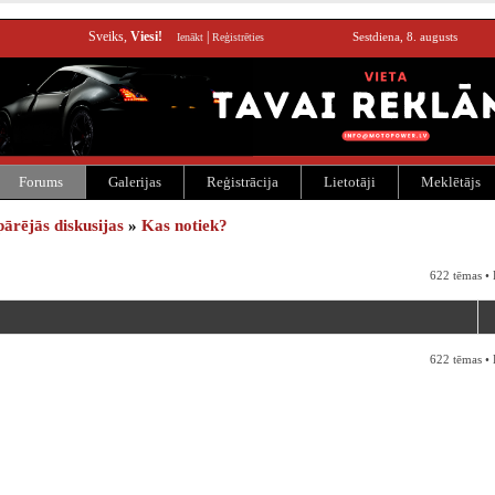
Sveiks,
Viesi!
|
Sestdiena, 8. augusts
Ienākt
Reģistrēties
Forums
Galerijas
Reģistrācija
Lietotāji
Meklētājs
pārējās diskusijas
»
Kas notiek?
622 tēmas •
622 tēmas •