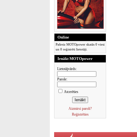
Online
Pašreiz MOTOpower skatās 0 viesi
un 0 reģistrēti lietotāji.
Ienākt MOTOpower
Lietotājvārds:
Parole:
Atcerēties
Aizmirsi paroli?
Reģistrēties