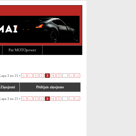
Par MOTOpower
 Lapa 3 no 21 •
|«
«
1
2
3
4
5
...
»
»|
Ziņojumi
Pēdējais ziņojums
 Lapa 3 no 21 •
|«
«
1
2
3
4
5
...
»
»|