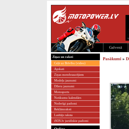
Galvenā
Ziņas un raksti
Pasākumi
»
D
Ceļā uz Brīvību (video)
Apskati
Ziņas motobraucējiem
Modeļu jaunumi
Dīleru jaunumi
Motosports
Notikumu kalendārs
Noderīgi padomi
Reklāmraksti
Lasītājs raksta
iSOS.lv juridiskie padomi
Online