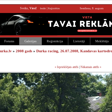
Sveiks,
Viesi!
|
Sestdiena, 8. augusts
Ienākt
Reģistrēties
Forums
Galerijas
Reģistrācija
Lietotāji
Meklētājs
urka.lv
»
2008 gads
»
Durka racing, 26.07.2008, Kandavas kartodr
« Iepriekšējais attēls
|
Nākamais attēls »