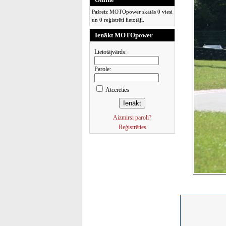
Pašreiz MOTOpower skatās 0 viesi
un 0 reģistrēti lietotāji.
Ienākt MOTOpower
Lietotājvārds:
Parole:
Atcerēties
Aizmirsi paroli?
Reģistrēties