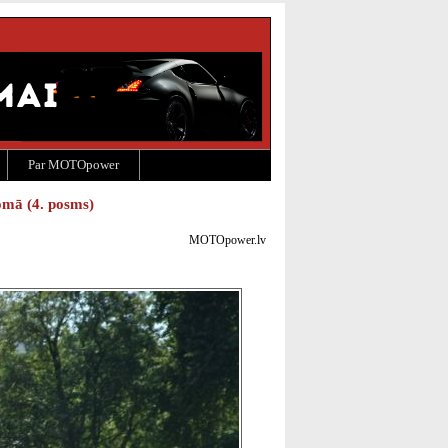
Par MOTOpower
omā (4. posms)
MOTOpower.lv