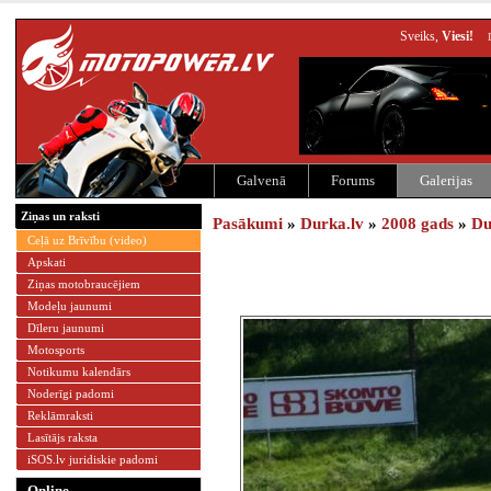
Sveiks,
Viesi!
Galvenā
Forums
Galerijas
Ziņas un raksti
Pasākumi
»
Durka.lv
»
2008 gads
»
Du
Ceļā uz Brīvību (video)
Apskati
Ziņas motobraucējiem
Modeļu jaunumi
Dīleru jaunumi
Motosports
Notikumu kalendārs
Noderīgi padomi
Reklāmraksti
Lasītājs raksta
iSOS.lv juridiskie padomi
Online