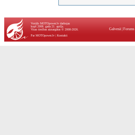
Vortāls MOTOpower.lv darbojas
kopš 2008. gada 21. aprīļa.
Galvenā
|
Forums
Visas tiesības aizsargātas © 2008-2026.
Par MOTOpower.lv
|
Kontakti