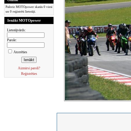
Pašreiz MOTOpower skatās 0 viesi
un 0 reģistrēti lietotāji.
Ienākt MOTOpower
Lietotājvārds:
Parole:
Atcerēties
Aizmirsi paroli?
Reģistrēties