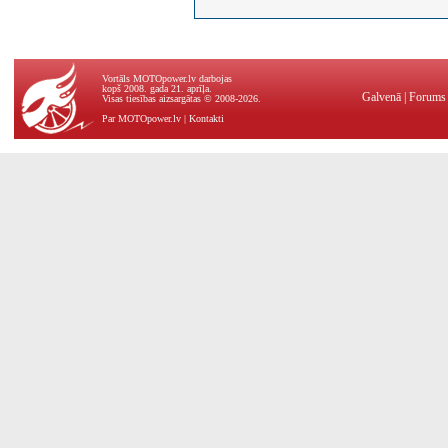
Vortāls MOTOpower.lv darbojas
kopš 2008. gada 21. aprīļa.
Galvenā
|
Forums
Visas tiesības aizsargātas © 2008-2026.
Par MOTOpower.lv
|
Kontakti