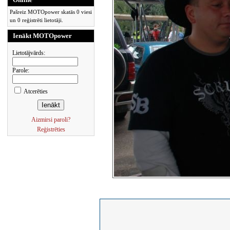
Pašreiz MOTOpower skatās 0 viesi
un 0 reģistrēti lietotāji.
Ienākt MOTOpower
Lietotājvārds:
Parole:
Atcerēties
Aizmirsi paroli?
Reģistrēties