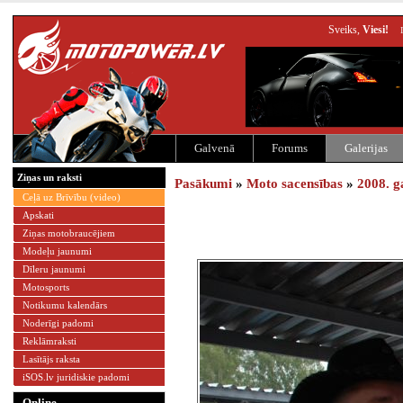
Sveiks,
Viesi!
Galvenā
Forums
Galerijas
Ziņas un raksti
Pasākumi
»
Moto sacensības
»
2008. g
Ceļā uz Brīvību (video)
Apskati
Ziņas motobraucējiem
Modeļu jaunumi
Dīleru jaunumi
Motosports
Notikumu kalendārs
Noderīgi padomi
Reklāmraksti
Lasītājs raksta
iSOS.lv juridiskie padomi
Online