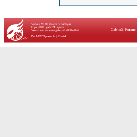
Vortāls MOTOpower.lv darbojas
kopš 2008. gada 21. aprīļa.
Galvenā
|
Forums
Visas tiesības aizsargātas © 2008-2026.
Par MOTOpower.lv
|
Kontakti