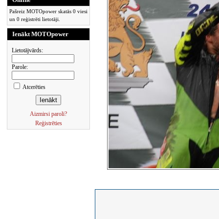
Pašreiz MOTOpower skatās 0 viesi
un 0 reģistrēti lietotāji.
Ienākt MOTOpower
Lietotājvārds:
Parole:
Atcerēties
Aizmirsi paroli?
Reģistrēties