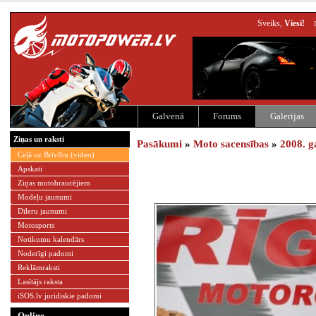
Sveiks,
Viesi!
Galvenā
Forums
Galerijas
Ziņas un raksti
Pasākumi
»
Moto sacensības
»
2008. g
Ceļā uz Brīvību (video)
Apskati
Ziņas motobraucējiem
Modeļu jaunumi
Dīleru jaunumi
Motosports
Notikumu kalendārs
Noderīgi padomi
Reklāmraksti
Lasītājs raksta
iSOS.lv juridiskie padomi
Online