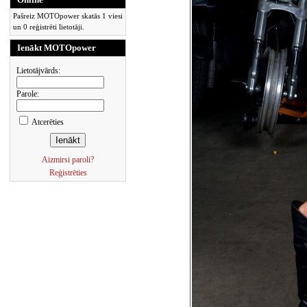
Pašreiz MOTOpower skatās 1 viesi
un 0 reģistrēti lietotāji.
Ienākt MOTOpower
Lietotājvārds:
Parole:
Atcerēties
Aizmirsi paroli?
Reģistrēties