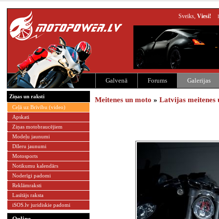
Sveiks,
Viesi!
Galvenā
Forums
Galerijas
Ziņas un raksti
Meitenes un moto
»
Latvijas meitenes
Ceļā uz Brīvību (video)
Apskati
Ziņas motobraucējiem
Modeļu jaunumi
Dīleru jaunumi
Motosports
Notikumu kalendārs
Noderīgi padomi
Reklāmraksti
Lasītājs raksta
iSOS.lv juridiskie padomi
Online