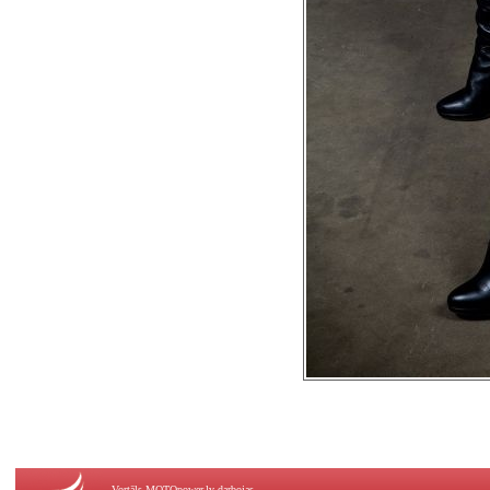
Vortāls MOTOpower.lv darbojas