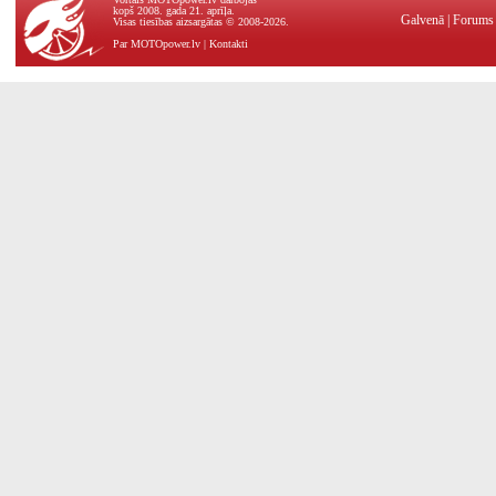
kopš 2008. gada 21. aprīļa.
Galvenā
|
Forums
Visas tiesības aizsargātas © 2008-2026.
Par MOTOpower.lv
|
Kontakti