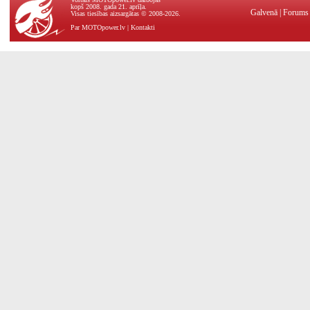
kopš 2008. gada 21. aprīļa.
Galvenā
|
Forums
Visas tiesības aizsargātas © 2008-2026.
Par MOTOpower.lv
|
Kontakti