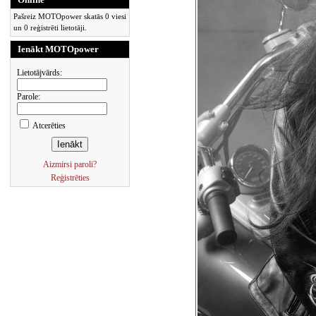
Pašreiz MOTOpower skatās 0 viesi
un 0 reģistrēti lietotāji.
Ienākt MOTOpower
Lietotājvārds:
Parole:
Atcerēties
Aizmirsi paroli?
Reģistrēties