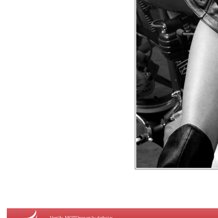
Vortāls MOTOpower.lv darbojas