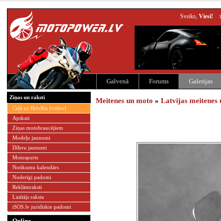
Sveiks,
Viesi!
Galvenā
Forums
Galerijas
Ziņas un raksti
Meitenes un moto
»
Latvijas meitenes
Ceļā uz Brīvību (video)
Apskati
Ziņas motobraucējiem
Modeļu jaunumi
Dīleru jaunumi
Motosports
Notikumu kalendārs
Noderīgi padomi
Reklāmraksti
Lasītājs raksta
iSOS.lv juridiskie padomi
Online