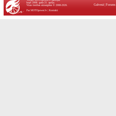
kopš 2008. gada 21. aprīļa.
Galvenā
|
Forums
Visas tiesības aizsargātas © 2008-2026.
Par MOTOpower.lv
|
Kontakti