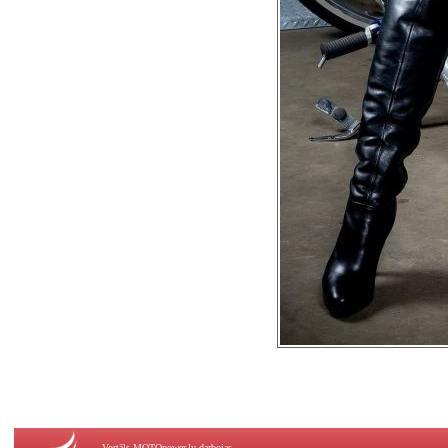
Vortāls MOTOpower.lv darbojas