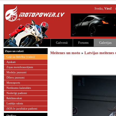
Sveiks,
Viesi!
Galvenā
Forums
Galerijas
Ziņas un raksti
Meitenes un moto
»
Latvijas meitenes
Ceļā uz Brīvību (video)
Apskati
Ziņas motobraucējiem
Modeļu jaunumi
Dīleru jaunumi
Motosports
Notikumu kalendārs
Noderīgi padomi
Reklāmraksti
Lasītājs raksta
iSOS.lv juridiskie padomi
Online