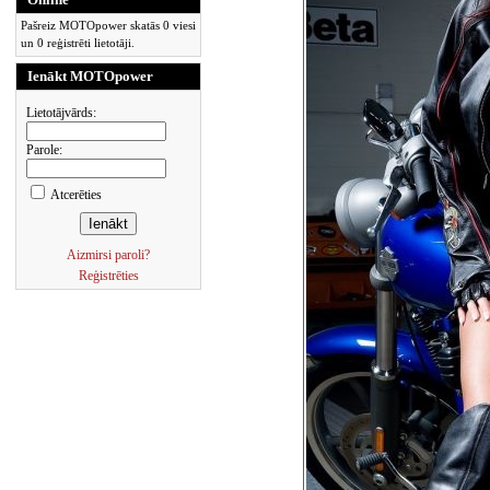
Pašreiz MOTOpower skatās 0 viesi
un 0 reģistrēti lietotāji.
Ienākt MOTOpower
Lietotājvārds:
Parole:
Atcerēties
Aizmirsi paroli?
Reģistrēties