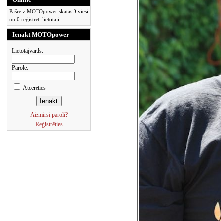
Pašreiz MOTOpower skatās 0 viesi
un 0 reģistrēti lietotāji.
Ienākt MOTOpower
Lietotājvārds:
Parole:
Atcerēties
Aizmirsi paroli?
Reģistrēties