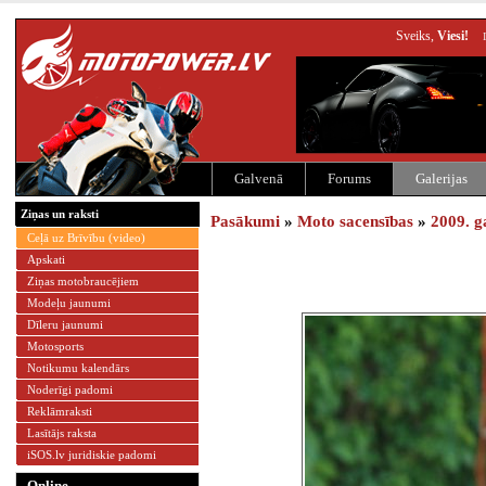
Sveiks,
Viesi!
Galvenā
Forums
Galerijas
Ziņas un raksti
Pasākumi
»
Moto sacensības
»
2009. g
Ceļā uz Brīvību (video)
Apskati
Ziņas motobraucējiem
Modeļu jaunumi
Dīleru jaunumi
Motosports
Notikumu kalendārs
Noderīgi padomi
Reklāmraksti
Lasītājs raksta
iSOS.lv juridiskie padomi
Online