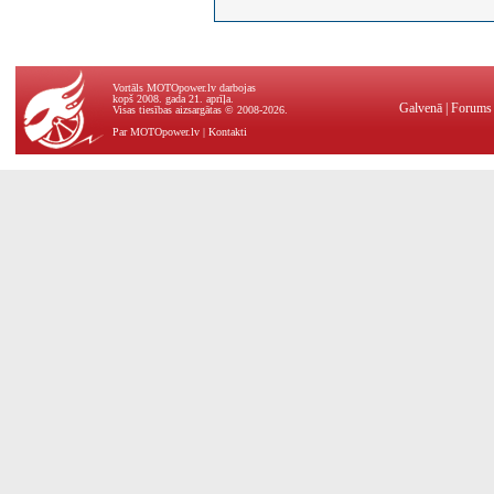
Vortāls MOTOpower.lv darbojas
kopš 2008. gada 21. aprīļa.
Galvenā
|
Forums
Visas tiesības aizsargātas © 2008-2026.
Par MOTOpower.lv
|
Kontakti