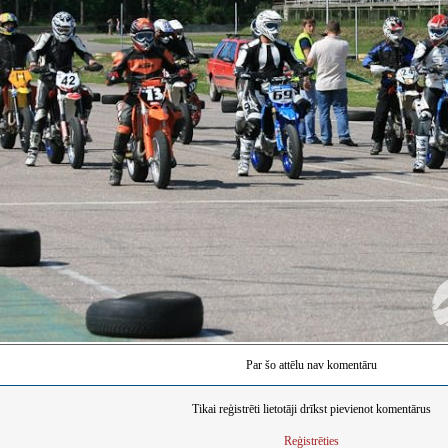
Par šo attēlu nav komentāru
Tikai reģistrēti lietotāji drīkst pievienot komentārus
Reģistrēties