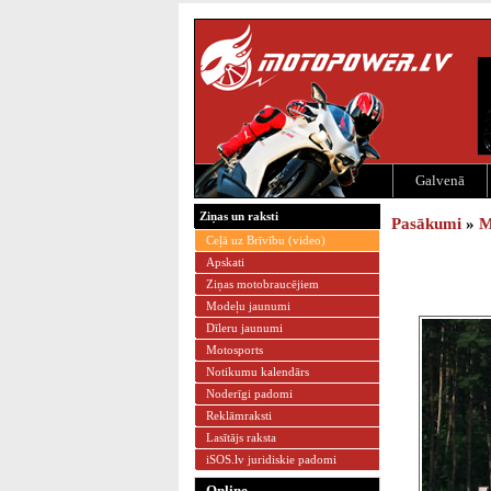
Galvenā
Ziņas un raksti
Pasākumi
»
M
Ceļā uz Brīvību (video)
Apskati
Ziņas motobraucējiem
Modeļu jaunumi
Dīleru jaunumi
Motosports
Notikumu kalendārs
Noderīgi padomi
Reklāmraksti
Lasītājs raksta
iSOS.lv juridiskie padomi
Online