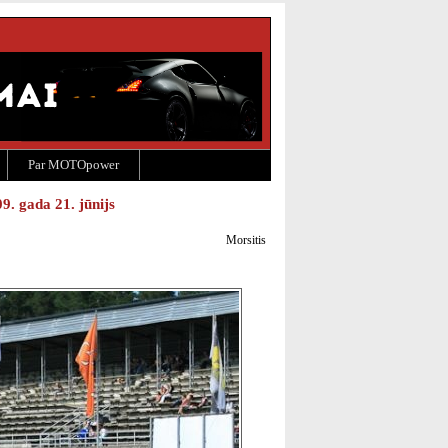
Par MOTOpower
9. gada 21. jūnijs
Morsitis