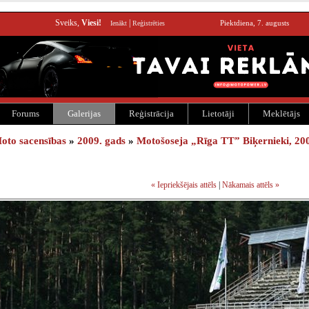
Sveiks,
Viesi!
|
Piektdiena, 7. augusts
Ienākt
Reģistrēties
Forums
Galerijas
Reģistrācija
Lietotāji
Meklētājs
oto sacensības
»
2009. gads
»
Motošoseja „Rīga TT” Biķernieki, 200
« Iepriekšējais attēls
|
Nākamais attēls »