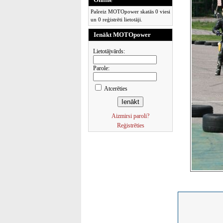
Pašreiz MOTOpower skatās 0 viesi
un 0 reģistrēti lietotāji.
Ienākt MOTOpower
Lietotājvārds:
Parole:
Atcerēties
Aizmirsi paroli?
Reģistrēties