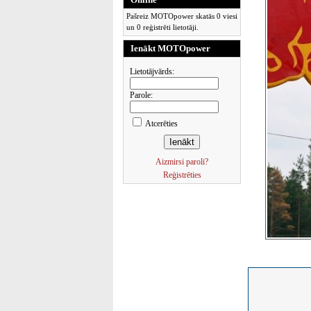
Pašreiz MOTOpower skatās 0 viesi
un 0 reģistrēti lietotāji.
Ienākt MOTOpower
Lietotājvārds:
Parole:
Atcerēties
Aizmirsi paroli?
Reģistrēties