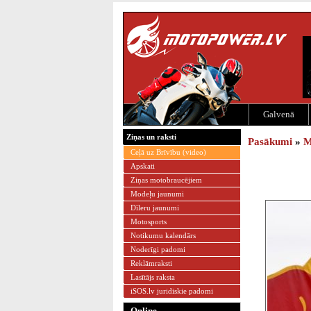
Galvenā
Ziņas un raksti
Pasākumi
»
M
Ceļā uz Brīvību (video)
Apskati
Ziņas motobraucējiem
Modeļu jaunumi
Dīleru jaunumi
Motosports
Notikumu kalendārs
Noderīgi padomi
Reklāmraksti
Lasītājs raksta
iSOS.lv juridiskie padomi
Online