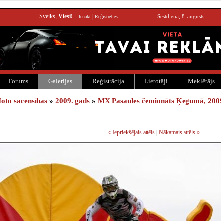
Sveiks,
Viesi!
|
Sestdiena, 8. augusts
Ienākt
Reģistrēties
Forums
Galerijas
Reģistrācija
Lietotāji
Meklētājs
oto sacensības
»
2009. gads
»
MX Pasaules čemionāts Ķegumā, 2009.
« Iepriekšējais attēls
|
Nākamais attēls »