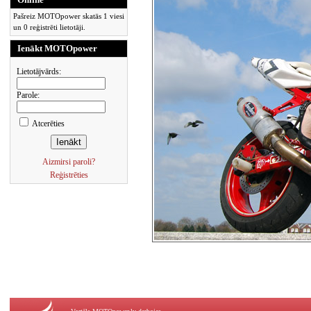
Pašreiz MOTOpower skatās 1 viesi
un 0 reģistrēti lietotāji.
Ienākt MOTOpower
Lietotājvārds:
Parole:
Atcerēties
Aizmirsi paroli?
Reģistrēties