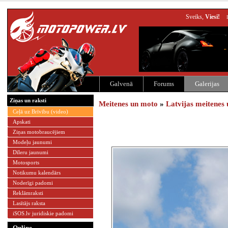
Sveiks,
Viesi!
Galvenā
Forums
Galerijas
Ziņas un raksti
Meitenes un moto
»
Latvijas meitenes
Ceļā uz Brīvību (video)
Apskati
Ziņas motobraucējiem
Modeļu jaunumi
Dīleru jaunumi
Motosports
Notikumu kalendārs
Noderīgi padomi
Reklāmraksti
Lasītājs raksta
iSOS.lv juridiskie padomi
Online