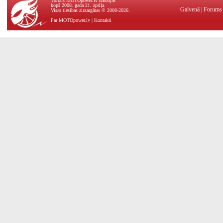
Vortāls MOTOpower.lv darbojas
kopš 2008. gada 21. aprīļa.
Galvenā
|
Forums
Visas tiesības aizsargātas © 2008-2026.
Par MOTOpower.lv
|
Kontakti