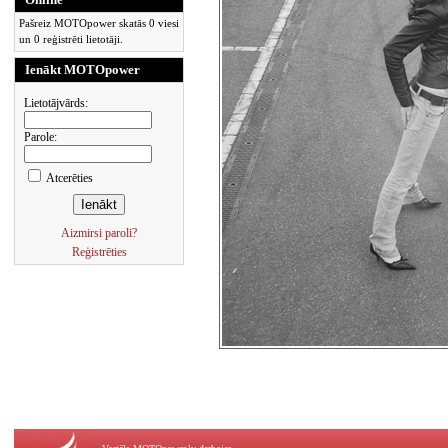
Pašreiz MOTOpower skatās 0 viesi
un 0 reģistrēti lietotāji.
Ienākt MOTOpower
Lietotājvārds:
Parole:
Atcerēties
Aizmirsi paroli?
Reģistrēties