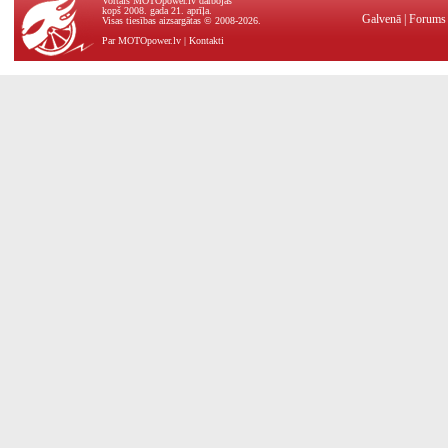
Vortāls MOTOpower.lv darbojas
kopš 2008. gada 21. aprīļa.
Galvenā
|
Forums
Visas tiesības aizsargātas © 2008-2026.
Par MOTOpower.lv
|
Kontakti