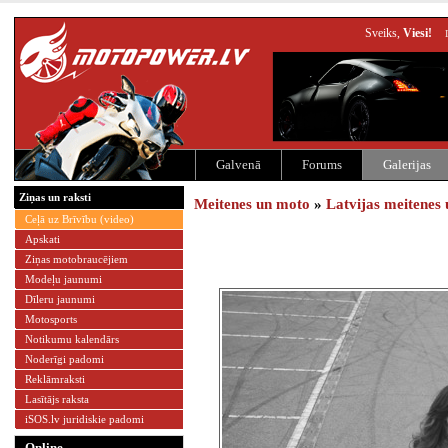
Sveiks,
Viesi!
Galvenā
Forums
Galerijas
Ziņas un raksti
Meitenes un moto
»
Latvijas meitenes
Ceļā uz Brīvību (video)
Apskati
Ziņas motobraucējiem
Modeļu jaunumi
Dīleru jaunumi
Motosports
Notikumu kalendārs
Noderīgi padomi
Reklāmraksti
Lasītājs raksta
iSOS.lv juridiskie padomi
Online