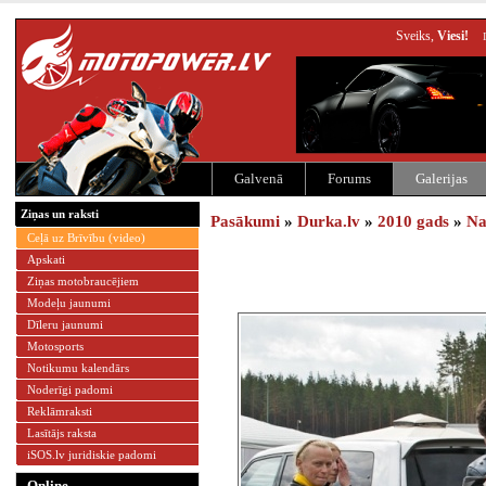
Sveiks,
Viesi!
Galvenā
Forums
Galerijas
Ziņas un raksti
Pasākumi
»
Durka.lv
»
2010 gads
»
Na
Ceļā uz Brīvību (video)
Apskati
Ziņas motobraucējiem
Modeļu jaunumi
Dīleru jaunumi
Motosports
Notikumu kalendārs
Noderīgi padomi
Reklāmraksti
Lasītājs raksta
iSOS.lv juridiskie padomi
Online