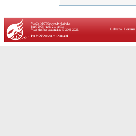
Vortāls MOTOpower.lv darbojas
kopš 2008. gada 21. aprīļa.
Galvenā
|
Forums
Visas tiesības aizsargātas © 2008-2026.
Par MOTOpower.lv
|
Kontakti