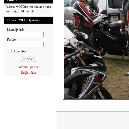
Pašreiz MOTOpower skatās 1 viesi
un 0 reģistrēti lietotāji.
Ienākt MOTOpower
Lietotājvārds:
Parole:
Atcerēties
Aizmirsi paroli?
Reģistrēties