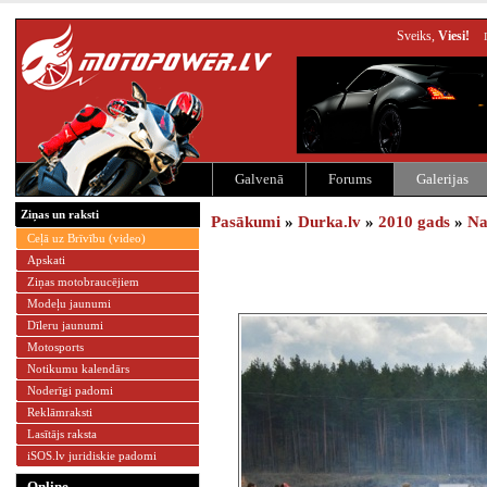
Sveiks,
Viesi!
Galvenā
Forums
Galerijas
Ziņas un raksti
Pasākumi
»
Durka.lv
»
2010 gads
»
Na
Ceļā uz Brīvību (video)
Apskati
Ziņas motobraucējiem
Modeļu jaunumi
Dīleru jaunumi
Motosports
Notikumu kalendārs
Noderīgi padomi
Reklāmraksti
Lasītājs raksta
iSOS.lv juridiskie padomi
Online