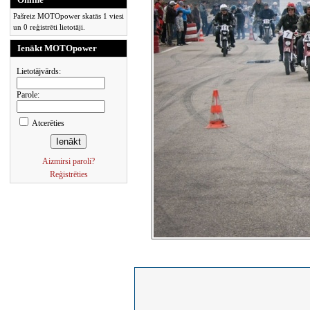
Pašreiz MOTOpower skatās 1 viesi
un 0 reģistrēti lietotāji.
Ienākt MOTOpower
Lietotājvārds:
Parole:
Atcerēties
Aizmirsi paroli?
Reģistrēties