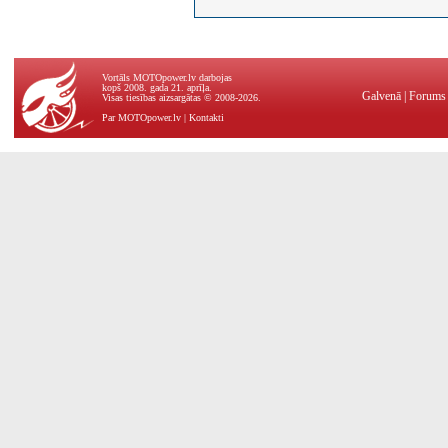
Vortāls MOTOpower.lv darbojas
kopš 2008. gada 21. aprīļa.
Galvenā
|
Forums
Visas tiesības aizsargātas © 2008-2026.
Par MOTOpower.lv
|
Kontakti