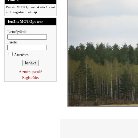
Pašreiz MOTOpower skatās 1 viesi
un 0 reģistrēti lietotāji.
Ienākt MOTOpower
Lietotājvārds:
Parole:
Atcerēties
Aizmirsi paroli?
Reģistrēties