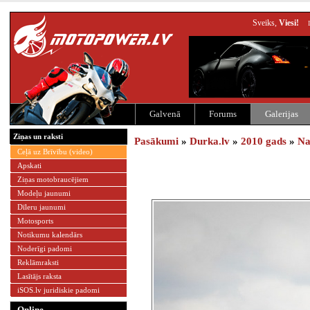
Sveiks,
Viesi!
Galvenā
Forums
Galerijas
Ziņas un raksti
Pasākumi
»
Durka.lv
»
2010 gads
»
Na
Ceļā uz Brīvību (video)
Apskati
Ziņas motobraucējiem
Modeļu jaunumi
Dīleru jaunumi
Motosports
Notikumu kalendārs
Noderīgi padomi
Reklāmraksti
Lasītājs raksta
iSOS.lv juridiskie padomi
Online