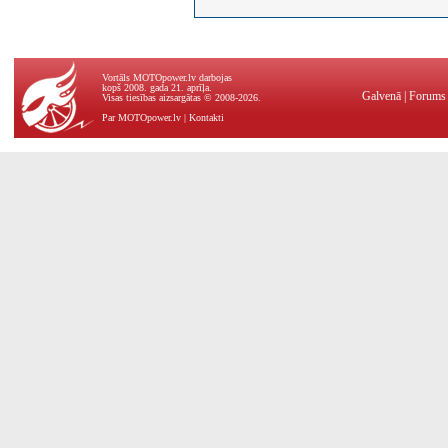
Vortāls MOTOpower.lv darbojas
kopš 2008. gada 21. aprīļa.
Galvenā
|
Forums
Visas tiesības aizsargātas © 2008-2026.
Par MOTOpower.lv
|
Kontakti