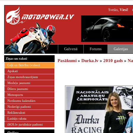
Sveiks,
Viesi!
Galvenā
Forums
Galerijas
Ziņas un raksti
Pasākumi
»
Durka.lv
»
2010 gads
»
Na
Ceļā uz Brīvību (video)
Apskati
Ziņas motobraucējiem
Modeļu jaunumi
Dīleru jaunumi
Motosports
Notikumu kalendārs
Noderīgi padomi
Reklāmraksti
Lasītājs raksta
iSOS.lv juridiskie padomi
Online