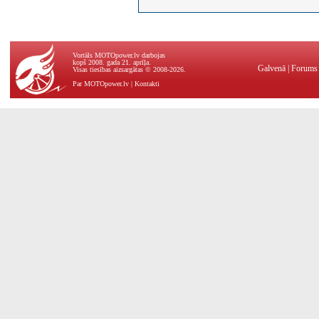
Vortāls MOTOpower.lv darbojas
kopš 2008. gada 21. aprīļa.
Galvenā
|
Forums
Visas tiesības aizsargātas © 2008-2026.
Par MOTOpower.lv
|
Kontakti