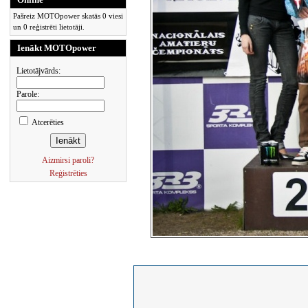
Pašreiz MOTOpower skatās 0 viesi
un 0 reģistrēti lietotāji.
Ienākt MOTOpower
Lietotājvārds:
Parole:
Atcerēties
Aizmirsi paroli?
Reģistrēties