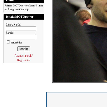
Pašreiz MOTOpower skatās 0 viesi
un 0 reģistrēti lietotāji.
Ienākt MOTOpower
Lietotājvārds:
Parole:
Atcerēties
Aizmirsi paroli?
Reģistrēties