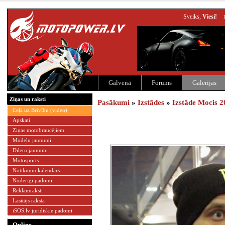
Sveiks,
Viesi!
Galvenā
Forums
Galerijas
Ziņas un raksti
Pasākumi
»
Izstādes
»
Izstāde Mocis 2
Ceļā uz Brīvību (video)
Apskati
Ziņas motobraucējiem
Modeļu jaunumi
Dīleru jaunumi
Motosports
Notikumu kalendārs
Noderīgi padomi
Reklāmraksti
Lasītājs raksta
iSOS.lv juridiskie padomi
Online