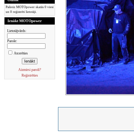
Pašreiz MOTOpower skatās 0 viesi
un 0 reģistrēti lietotāji.
Ienākt MOTOpower
Lietotājvārds:
Parole:
Atcerēties
Aizmirsi paroli?
Reģistrēties