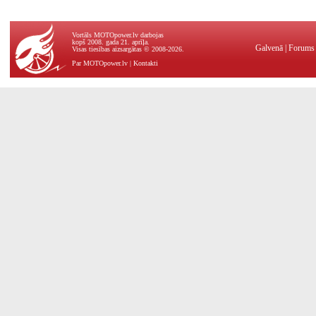
Vortāls MOTOpower.lv darbojas
kopš 2008. gada 21. aprīļa.
Galvenā
|
Forums
Visas tiesības aizsargātas © 2008-2026.
Par MOTOpower.lv
|
Kontakti