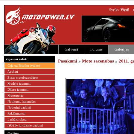
Sveiks,
Viesi!
Galvenā
Forums
Galerijas
Ziņas un raksti
Pasākumi
»
Moto sacensības
»
2011. g
Ceļā uz Brīvību (video)
Apskati
Ziņas motobraucējiem
Modeļu jaunumi
Dīleru jaunumi
Motosports
Notikumu kalendārs
Noderīgi padomi
Reklāmraksti
Lasītājs raksta
iSOS.lv juridiskie padomi
Online