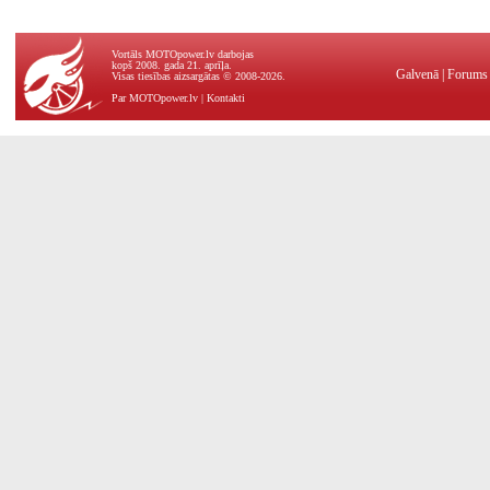
Vortāls MOTOpower.lv darbojas
kopš 2008. gada 21. aprīļa.
Galvenā
|
Forums
Visas tiesības aizsargātas © 2008-2026.
Par MOTOpower.lv
|
Kontakti