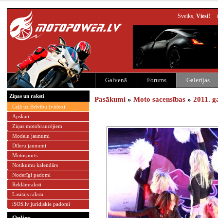
Sveiks,
Viesi!
Galvenā
Forums
Galerijas
Ziņas un raksti
Pasākumi
»
Moto sacensības
»
2011. g
Ceļā uz Brīvību (video)
Apskati
Ziņas motobraucējiem
Modeļu jaunumi
Dīleru jaunumi
Motosports
Notikumu kalendārs
Noderīgi padomi
Reklāmraksti
Lasītājs raksta
iSOS.lv juridiskie padomi
Online