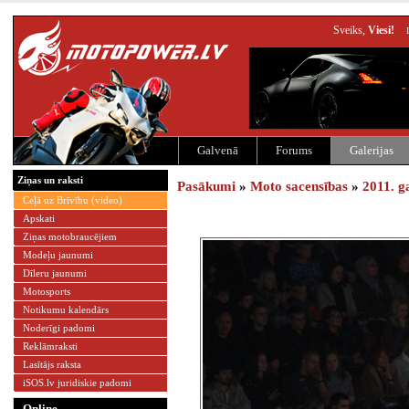
Sveiks,
Viesi!
Galvenā
Forums
Galerijas
Ziņas un raksti
Pasākumi
»
Moto sacensības
»
2011. g
Ceļā uz Brīvību (video)
Apskati
Ziņas motobraucējiem
Modeļu jaunumi
Dīleru jaunumi
Motosports
Notikumu kalendārs
Noderīgi padomi
Reklāmraksti
Lasītājs raksta
iSOS.lv juridiskie padomi
Online