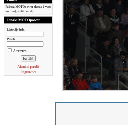
Pašreiz MOTOpower skatās 1 viesi
un 0 reģistrēti lietotāji.
Ienākt MOTOpower
Lietotājvārds:
Parole:
Atcerēties
Aizmirsi paroli?
Reģistrēties