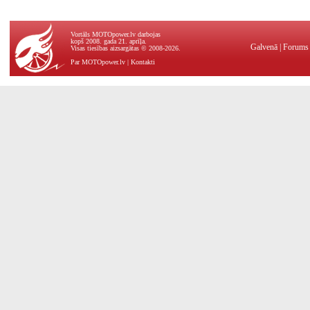
Vortāls MOTOpower.lv darbojas
kopš 2008. gada 21. aprīļa.
Galvenā
|
Forums
Visas tiesības aizsargātas © 2008-2026.
Par MOTOpower.lv
|
Kontakti