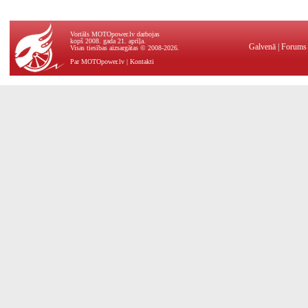
Vortāls MOTOpower.lv darbojas
kopš 2008. gada 21. aprīļa.
Galvenā
|
Forums
Visas tiesības aizsargātas © 2008-2026.
Par MOTOpower.lv
|
Kontakti