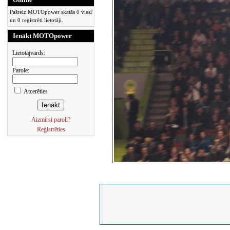
Pašreiz MOTOpower skatās 0 viesi
un 0 reģistrēti lietotāji.
Ienākt MOTOpower
Lietotājvārds:
Parole:
Atcerēties
Aizmirsi paroli?
Reģistrēties