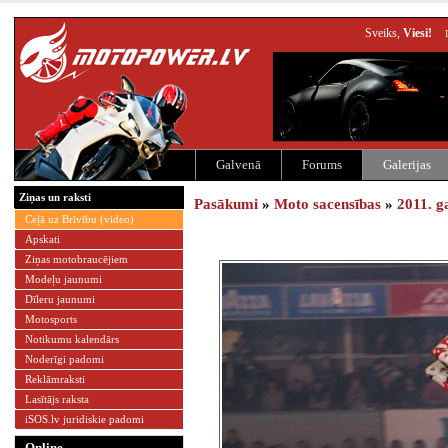
Sveiks,
Viesi!
Galvenā
Forums
Galerijas
Ziņas un raksti
Pasākumi
»
Moto sacensības
»
2011. g
Ceļā uz Brīvību (video)
Apskati
Ziņas motobraucējiem
Modeļu jaunumi
Dīleru jaunumi
Motosports
Notikumu kalendārs
Noderīgi padomi
Reklāmraksti
Lasītājs raksta
iSOS.lv juridiskie padomi
Online