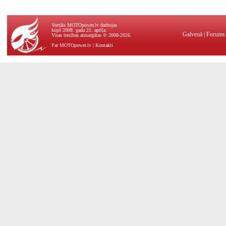
Vortāls MOTOpower.lv darbojas
kopš 2008. gada 21. aprīļa.
Galvenā
|
Forums
Visas tiesības aizsargātas © 2008-2026.
Par MOTOpower.lv
|
Kontakti