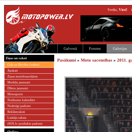
Sveiks,
Viesi!
Galvenā
Forums
Galerijas
Ziņas un raksti
Pasākumi
»
Moto sacensības
»
2011. g
Ceļā uz Brīvību (video)
Apskati
Ziņas motobraucējiem
Modeļu jaunumi
Dīleru jaunumi
Motosports
Notikumu kalendārs
Noderīgi padomi
Reklāmraksti
Lasītājs raksta
iSOS.lv juridiskie padomi
Online