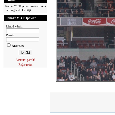
Pašreiz MOTOpower skatās 1 viesi
un 0 reģistrēti lietotāji.
Ienākt MOTOpower
Lietotājvārds:
Parole:
Atcerēties
Aizmirsi paroli?
Reģistrēties