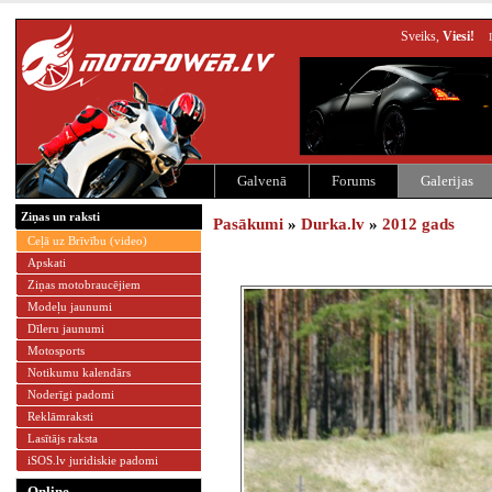
Sveiks,
Viesi!
Galvenā
Forums
Galerijas
Ziņas un raksti
Pasākumi
»
Durka.lv
»
2012 gads
Ceļā uz Brīvību (video)
Apskati
Ziņas motobraucējiem
Modeļu jaunumi
Dīleru jaunumi
Motosports
Notikumu kalendārs
Noderīgi padomi
Reklāmraksti
Lasītājs raksta
iSOS.lv juridiskie padomi
Online