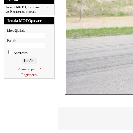
Pašreiz MOTOpower skatās 1 viesi
un 0 reģistrēti lietotāji.
Ienākt MOTOpower
Lietotājvārds:
Parole:
Atcerēties
Aizmirsi paroli?
Reģistrēties