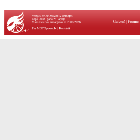
Vortāls MOTOpower.lv darbojas
kopš 2008. gada 21. aprīļa.
Galvenā
|
Forums
Visas tiesības aizsargātas © 2008-2026.
Par MOTOpower.lv
|
Kontakti